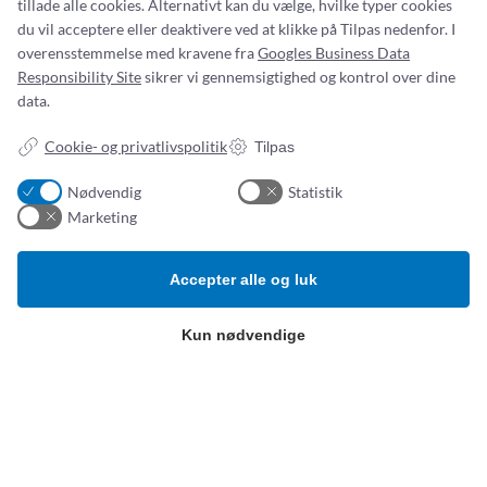
Nestlé
tillade alle cookies. Alternativt kan du vælge, hvilke typer cookies
Vi optimerer og udvikler både internt og eksternt, således at
du vil acceptere eller deaktivere ved at klikke på Tilpas nedenfor. I
Novak
vi hele tiden føler os klar til alle tænkelige opgaver. Vi har
overensstemmelse med kravene fra
Googles Business Data
Novasource
fokus på sammenhængskraften…
Responsibility Site
sikrer vi gennemsigtighed og kontrol over dine
:
Se produkt
Novo Klinisk-Service
data.
L
Nutricia
Cookie- og privatlivspolitik
ø
Tilpas
Nutricia
s
Nødvendig
Statistik
n
Nutridrink
Marketing
i
Omnifix
n
g
ONsim
Accepter alle og luk
s
Addresse:
Om os
ORSIM
o
Simonsen & Weel
Nyheder
Kun nødvendige
P3 Medical
r
Vejleåvej 66
Om os
i
ParkerLabs
2635 Ishøj
Kontakt os
e
ESG-
rapport
Peptamen
n
CVR NR. 13093032
t
Persys Medical
Tlf.:
(+45) 70 25 56 10
e
Email:
sw@sw.dk
PuraStat
r