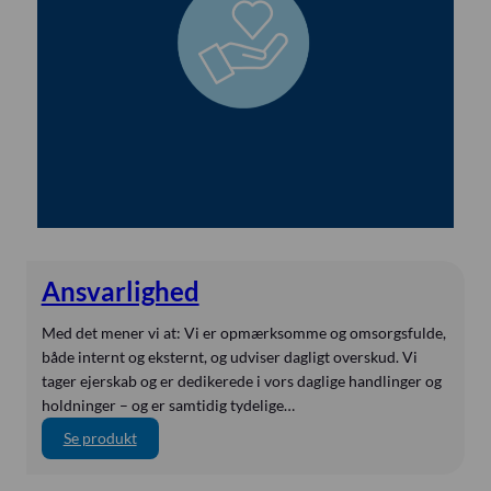
g
Fresenius
h
e
Fresenius Kabi
d
Fritz Stephan GmbH
Fujifilm
Garson-Stadler
Gaumard
Heine
HillRom
Ansvarlighed
Injekt
Med det mener vi at: Vi er opmærksomme og omsorgsfulde,
Integral Process
både internt og eksternt, og udviser dagligt overskud. Vi
InterRad
tager ejerskab og er dedikerede i vors daglige handlinger og
Isosource
holdninger – og er samtidig tydelige…
:
Kartsana
Se produkt
A
Kaya
n