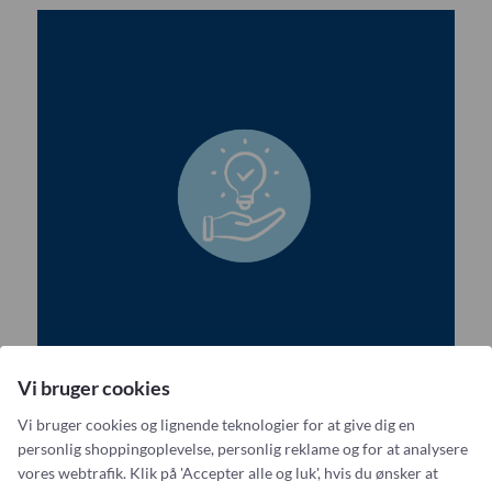
KURZ
s
v
M.I. Tech
a
Marshall
r
l
medi
i
Medicim
g
Medis Medical
h
e
Mediven
d
Mediven
MIC-G
MIC-KEY
Mindray
Vi bruger cookies
Mindray
MiniOne
Vi bruger cookies og lignende teknologier for at give dig en
Løsningsorienteret
personlig shoppingoplevelse, personlig reklame og for at analysere
Nestlé
vores webtrafik. Klik på 'Accepter alle og luk', hvis du ønsker at
Med det mener vi at: Vi er nytænkende og fremadskuende.