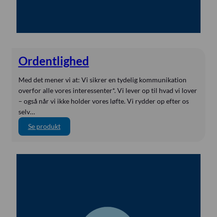
Butterfly
byLINK
Calogen
Carl Reiner
Ordentlighed
CBM Medical
Med det mener vi at: Vi sikrer en tydelig kommunikation
Compat
overfor alle vores interessenter*. Vi lever op til hvad vi lover
DEAS
– også når vi ikke holder vores løfte. Vi rydder op efter os
Delta
selv…
ENfit
:
Se produkt
O
EnviteC
r
Epimed
d
e
ESWELL
n
Ethicon
t
l
Flocare
i
Freka