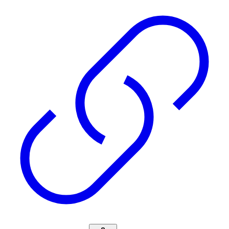
TUORen
VausSim
Vygon
WEINMANN
Weyer
Weyers
Xavant
ZAC