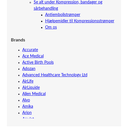
Se alt under Kompression, bandager og
sårbehandling
Antiembolistrømper
Hjælpemidler til Kompressionsstrømper
Om os
Brands
Accurate
Ace Medical
Active Birth Pools
Adozan
Advanced Healthcare Technology Ltd
AirLife
AirLiquide
Allen Medical
Alvo
Amika
Arion
Attylet
Augustine Surgical