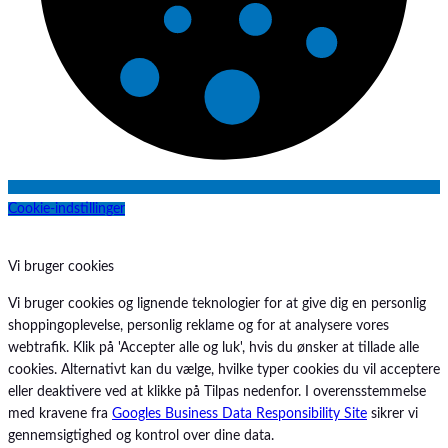
Persys Medical
PuraStat
Ranis
Renilon
Resource
Resource
Ryå
SAM Medical
Sharpak
Skarø
Cookie-indstillinger
Skee Is
SSCOR
Vi bruger cookies
Steris
TechniCare
Vi bruger cookies og lignende teknologier for at give dig en personlig
Telic Group
shoppingoplevelse, personlig reklame og for at analysere vores
The Birth Sling
webtrafik. Klik på 'Accepter alle og luk', hvis du ønsker at tillade alle
The Surgical Company
cookies. Alternativt kan du vælge, hvilke typer cookies du vil acceptere
Thornhill Medical
eller deaktivere ved at klikke på Tilpas nedenfor. I overensstemmelse
ToftCare
med kravene fra
Googles Business Data Responsibility Site
sikrer vi
TruCorp
gennemsigtighed og kontrol over dine data.