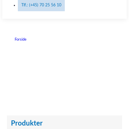
Tlf.: (+45) 70 25 56 10
Forside
|
Steris
Steris
Produkter