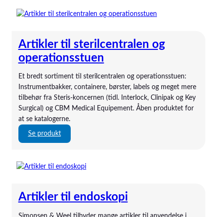
Baxter
bili-hut
BodyInteract
Bowa El-Kirurgi
Artikler til sterilcentralen og
Bullpup Scientific
operationsstuen
Butterfly
byLINK
Et bredt sortiment til sterilcentralen og operationsstuen:
Calogen
Instrumentbakker, containere, børster, labels og meget mere
Carl Reiner
tilbehør fra Steris-koncernen (tidl. Interlock, Clinipak og Key
CBM Medical
Surgical) og CBM Medical Equipement. Åben produktet for
Compat
at se katalogerne.
DEAS
:
Se produkt
Delta
A
ENfit
r
EnviteC
t
Epimed
i
ESWELL
k
Ethicon
Artikler til endoskopi
l
Flocare
e
Freka
Simonsen & Weel tilbyder mange artikler til anvendelse i