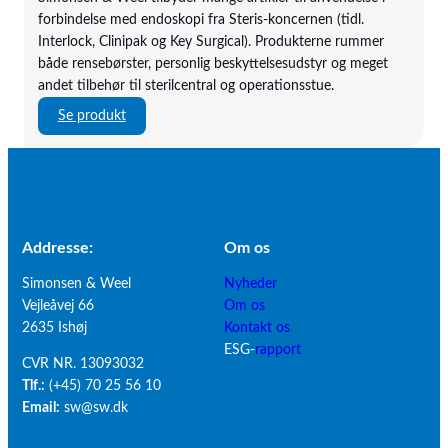
r
Fresenius
forbindelse med endoskopi fra Steris-koncernen (tidl.
t
Fresenius Kabi
Interlock, Clinipak og Key Surgical). Produkterne rummer
i
Fritz Stephan GmbH
både rensebørster, personlig beskyttelsesudstyr og meget
l
Fujifilm
andet tilbehør til sterilcentral og operationsstue.
s
Garson-Stadler
t
:
Gaumard
Se produkt
e
A
Heine
r
r
HillRom
i
t
Injekt
l
i
Integral Process
c
k
InterRad
e
l
Isosource
Addresse:
Om os
n
e
Kartsana
Simonsen & Weel
Nyheder
t
r
Kaya
Vejleåvej 66
Om os
r
t
KURZ
2635 Ishøj
Kontakt os
a
i
M.I. Tech
ESG-
rapport
l
l
Marshall
CVR NR. 13093032
e
e
medi
Tlf.:
(+45) 70 25 56 10
n
n
Medicim
Email:
sw@sw.dk
o
d
Medis Medical
g
o
Mediven