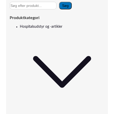
S
Søg
ø
g
Produktkategori
Hospitalsudstyr og -artikler