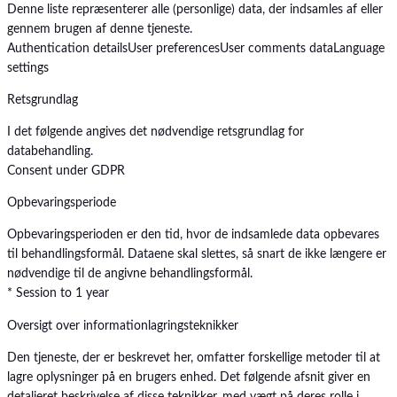
Denne liste repræsenterer alle (personlige) data, der indsamles af eller
gennem brugen af denne tjeneste.
Authentication details
User preferences
User comments data
Language
settings
Retsgrundlag
I det følgende angives det nødvendige retsgrundlag for
databehandling.
Consent under GDPR
Opbevaringsperiode
Opbevaringsperioden er den tid, hvor de indsamlede data opbevares
til behandlingsformål. Dataene skal slettes, så snart de ikke længere er
nødvendige til de angivne behandlingsformål.
* Session to 1 year
Oversigt over informationlagringsteknikker
Den tjeneste, der er beskrevet her, omfatter forskellige metoder til at
lagre oplysninger på en brugers enhed. Det følgende afsnit giver en
detaljeret beskrivelse af disse teknikker, med vægt på deres rolle i