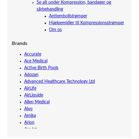
Se alt under Kompression, bandager og
sårbehandling
Antiembolistrømper
Hjælpemidler til Kompressionsstrømper
Om os
Brands
Accurate
Ace Medical
Active Birth Pools
Adozan
Advanced Healthcare Technology Ltd
AirLife
AirLiquide
Allen Medical
Alvo
Amika
Arion
Attylet
Augustine Surgical