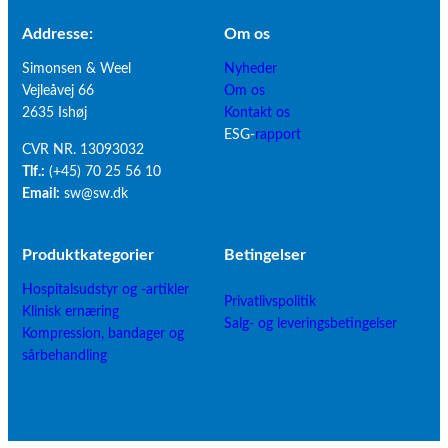
r
a
u
Persys Medical
i
n
r
PuraStat
Addresse:
Om os
g
y
g
Ranis
a
Simonsen & Weel
Nyheder
–
i
Renilon
t
Vejleåvej 66
Om os
F
c
Resource
i
2635 Ishøj
Kontakt os
l
a
Resource
o
ESG-
rapport
u
l
Ryå
CVR NR. 13093032
n
d
C
SAM Medical
Tlf.:
(+45) 70 25 56 10
W
i
o
Sharpak
Email:
sw@sw.dk
a
o
m
Skarø
r
C
p
Skee Is
m
o
a
SSCOR
Produktkategorier
B
etingelser
e
m
n
Steris
r
Hospitalsudstyr og -artikler
p
y
TechniCare
Privatlivspolitik
Klinisk ernæring
a
–
Telic Group
Salg- og leveringsbetingelser
Kompression, bandager og
c
F
The Birth Sling
sårbehandling
t
l
The Surgical Company
u
Thornhill Medical
d
ToftCare
i
TruCorp