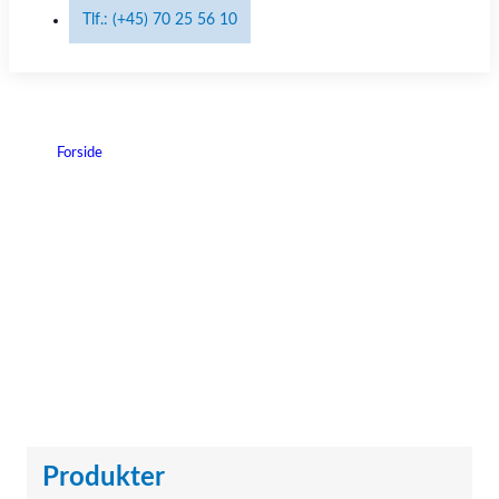
Tlf.: (+45) 70 25 56 10
Forside
|
The Surgical Company
The Surgical Company
Produkter