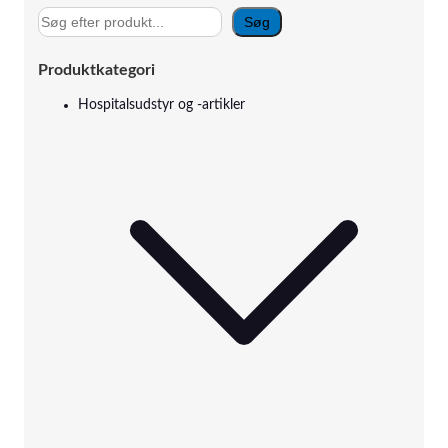
S
Søg
ø
g
Produktkategori
Hospitalsudstyr og -artikler