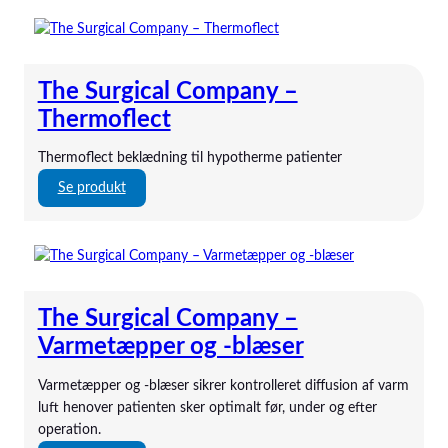
Baxter
bili-hut
BodyInteract
Bowa El-Kirurgi
The Surgical Company –
Bullpup Scientific
Thermoflect
Butterfly
byLINK
Thermoflect beklædning til hypotherme patienter
Calogen
:
Se produkt
Carl Reiner
T
CBM Medical
h
Compat
e
DEAS
S
Delta
u
ENfit
The Surgical Company –
r
EnviteC
g
Varmetæpper og -blæser
Epimed
i
ESWELL
c
Varmetæpper og -blæser sikrer kontrolleret diffusion af varm
Ethicon
a
luft henover patienten sker optimalt før, under og efter
Flocare
l
operation.
Freka