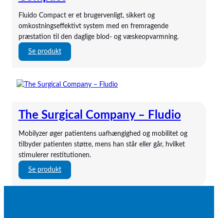
V
i
Mediven
a
c
Fluido Compact er et brugervenligt, sikkert og
MIC-G
r
a
omkostningseffektivt system med en fremragende
MIC-KEY
m
l
præstation til den daglige blod- og væskeopvarmning.
Mindray
e
C
:
Se produkt
Mindray
t
o
T
MiniOne
æ
m
h
Nestlé
p
p
e
Nestlé
p
a
S
Novak
e
n
u
Novasource
r
y
The Surgical Company – Fludio
r
Novo Klinisk-Service
o
–
g
Nutricia
g
F
Mobilyzer øger patientens uafhængighed og mobilitet og
i
Nutricia
-
l
tilbyder patienten støtte, mens han står eller går, hvilket
c
Nutridrink
b
u
stimulerer restitutionen.
a
Omnifix
l
i
l
:
ONsim
Se produkt
æ
d
C
T
ORSIM
s
o
o
h
P3 Medical
e
I
m
e
ParkerLabs
r
r
p
S
Peptamen