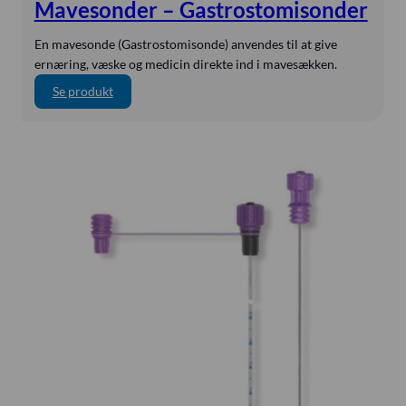
The Surgical Company
Mavesonder – Gastrostomisonder
Thornhill Medical
En mavesonde (Gastrostomisonde) anvendes til at give
ToftCare
ernæring, væske og medicin direkte ind i mavesækken.
TruCorp
:
Se produkt
M
TUORen
a
VausSim
v
e
Vygon
s
WEINMANN
o
Weyer
n
d
Weyers
e
Xavant
r
–
ZAC
G
a
s
t