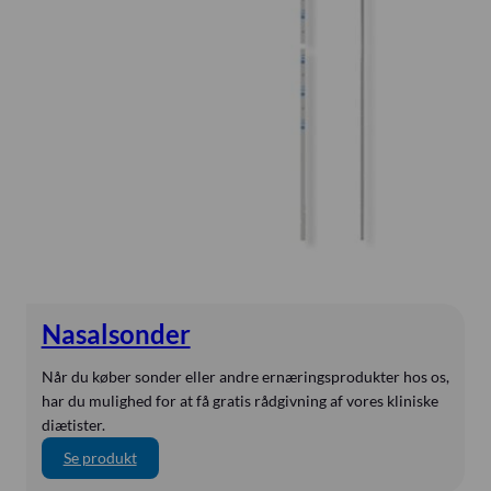
r
o
s
t
o
m
i
s
o
n
d
e
r
Nasalsonder
Når du køber sonder eller andre ernæringsprodukter hos os,
har du mulighed for at få gratis rådgivning af vores kliniske
diætister.
:
Se produkt
N