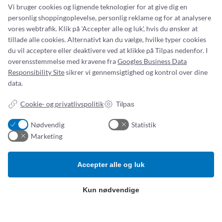
l
t
Vi bruger cookies og lignende teknologier for at give dig en
s
a
personlig shoppingoplevelse, personlig reklame og for at analysere
e
r
vores webtrafik. Klik på 'Accepter alle og luk', hvis du ønsker at
t
tillade alle cookies. Alternativt kan du vælge, hvilke typer cookies
Fortykningsmiddel
k
du vil acceptere eller deaktivere ved at klikke på Tilpas nedenfor. I
a
overensstemmelse med kravene fra
Googles Business Data
Simonsen & Weel forhandler forskellige fortykningsmidler
s
Responsibility Site
sikrer vi gennemsigtighed og kontrol over dine
til fortykning af drikkevarer og flydende mad. Når du køber
s
data.
fortykningsmidler eller andre ernæringsprodukter hos os,
e
har du mulighed for at få gratis rådgivning af vores kliniske
–
Cookie- og privatlivspolitik
Tilpas
diætister. De…
E
r
:
Se produkt
Nødvendig
Statistik
n
F
Marketing
æ
o
r
r
Accepter alle og luk
i
t
n
y
Nutricia Ernæringsdrikke
g
k
Kun nødvendige
s
n
Simonsen & Weel forhandler størstedelen af sortimentet af
d
i
Nutridrink ernæringsdrikke. Der findes mange typer og
r
n