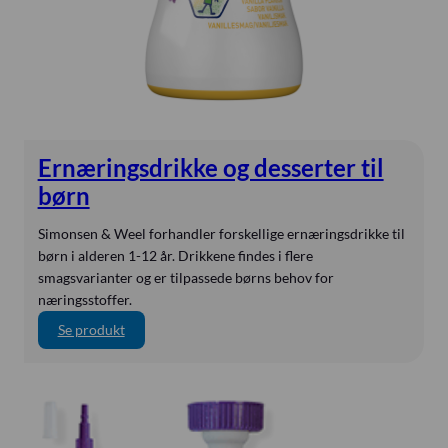
Butterfly
byLINK
Calogen
Carl Reiner
CBM Medical
Ernæringsdrikke og desserter til
Compat
børn
DEAS
Delta
Simonsen & Weel forhandler forskellige ernæringsdrikke til
børn i alderen 1-12 år. Drikkene findes i flere
ENfit
smagsvarianter og er tilpassede børns behov for
EnviteC
næringsstoffer.
Epimed
:
Se produkt
E
ESWELL
r
Ethicon
n
Flocare
æ
r
Freka