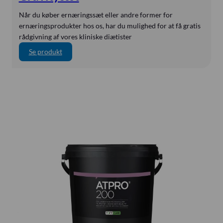
r
KURZ
t
Når du køber ernæringssæt eller andre former for
M.I. Tech
i
ernæringsprodukter hos os, har du mulighed for at få gratis
l
rådgivning af vores kliniske diætister
Marshall
b
:
Se produkt
medi
ø
G
r
Medicim
r
n
Medis Medical
a
v
Mediven
i
Mediven
t
y
MIC-G
s
MIC-KEY
æ
t
Mindray
Mindray
MiniOne
Nestlé