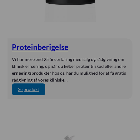
Nestlé
Novak
Novasource
Novo Klinisk-Service
Nutricia
Proteinberigelse
Nutricia
Nutridrink
Vi har mere end 25 års erfaring med salg og rådgivning om
klinisk ernæring, og når du køber proteintilskud eller andre
Omnifix
ernæringsprodukter hos os, har du mulighed for at få gratis
ONsim
rådgivning af vores kliniske…
ORSIM
:
Se produkt
P
P3 Medical
r
ParkerLabs
o
Peptamen
t
e
Persys Medical
i
PuraStat
n