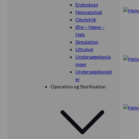
Endoskopi
Neonatologi
Obstetrik
Øre – Næse –
Hals
Simulation
Ultralyd
Undersøgelsesla
mper
Undersøgelseslej
er
Operation og Sterilisation