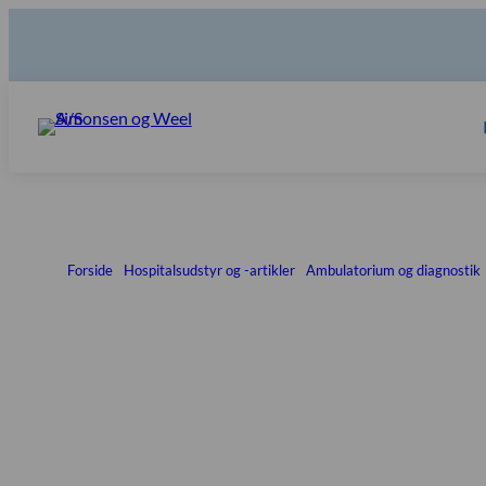
Forside
|
Hospitalsudstyr og -artikler
|
Ambulatorium og diagnostik
Øre – Næse – Hals