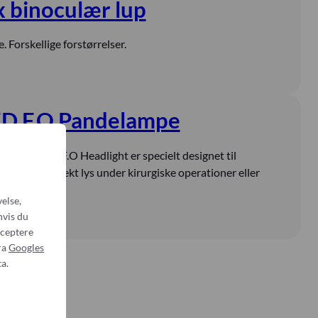
x binoculær lup
. Forskellige forstørrelser.
D F.O Pandelampe
E ML4 LED F.O Headlight er specielt designet til
rug for perfekt lys under kirurgiske operationer eller
else,
hvis du
cceptere
ra
Googles
a.