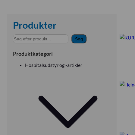
Produkter
S
Søg
ø
g
Produktkategori
Hospitalsudstyr og -artikler