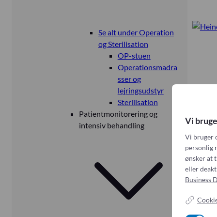
Se alt under Operation
og Sterilisation
OP-stuen
Operationsmadra
sser og
lejringsudstyr
Sterilisation
Patientmonitorering og
Vi bruge
intensiv behandling
Vi bruger 
personlig r
ønsker at t
eller deak
Business D
Cookie