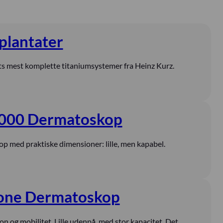
lantater
ts mest komplette titaniumsystemer fra Heinz Kurz.
3000 Dermatoskop
med praktiske dimensioner: lille, men kapabel.
one Dermatoskop
n og mobilitet. Lille udenpå, med stor kapacitet. Det