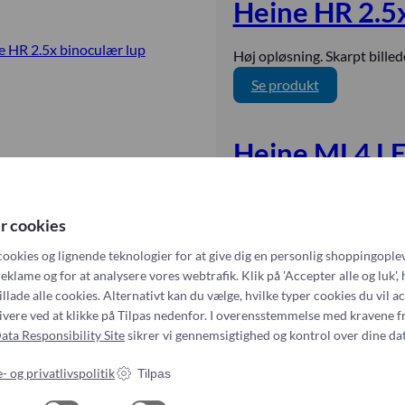
Heine HR 2.5
u
i
s
a
s
n
k
3
t
e
Høj opløsning. Skarpt billede
S
.
i
G
t
2
:
Se produkt
s
a
e
A
H
k
m
t
k
e
S
m
Heine ML4 LE
o
u
i
t
a
s
s
n
e
3
k
t
e
Den bredt anvendelige HEIN
t
.
o
i
H
sundhedspersonale, der har b
r cookies
o
1
p
s
R
anden behandling.
s
B
cookies og lignende teknologier for at give dig en personlig shoppingoplev
k
2
k
l
:
Se produkt
eklame og for at analysere vores webtrafik. Klik på 'Accepter alle og luk', 
S
.
o
o
H
illade alle cookies. Alternativt kan du vælge, hvilke typer cookies du vil a
t
5
p
d
e
1
2
»
tivere ved at klikke på Tilpas nedenfor. I overensstemmelse med kravene f
e
x
t
i
ata Responsibility Site
sikrer vi gennemsigtighed og kontrol over dine dat
t
b
r
n
o
i
- og privatlivspolitik
Tilpas
y
e
s
n
k
M