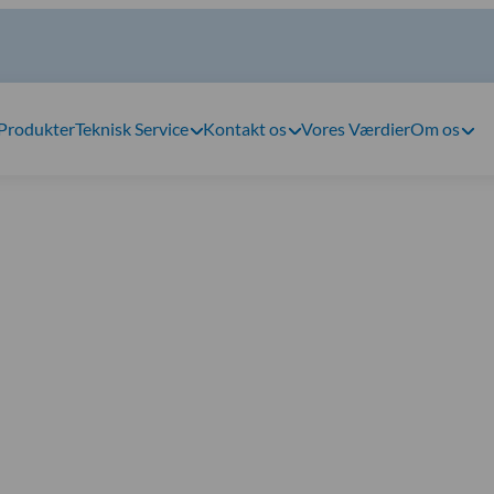
Produkter
Teknisk Service
Kontakt os
Vores Værdier
Om os
|
Øre – Næse – Hals