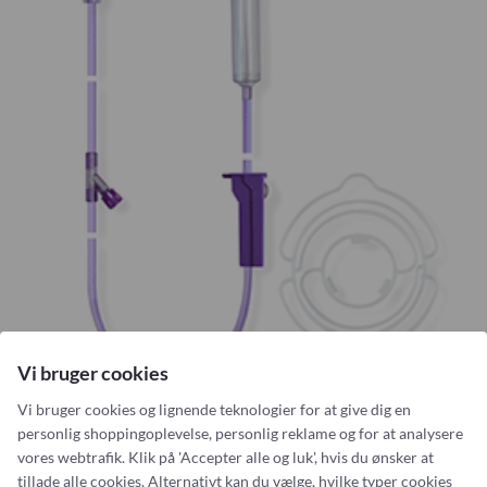
n
KURZ
n
g
s
M.I. Tech
s
e
Marshall
s
n
æ
&
medi
t
W
Medicim
t
e
i
Medis Medical
e
l
l
Mediven
p
Mediven
u
m
MIC-G
p
MIC-KEY
e
Mindray
Vi bruger cookies
Mindray
Vi bruger cookies og lignende teknologier for at give dig en
MiniOne
personlig shoppingoplevelse, personlig reklame og for at analysere
Gravitysæt
Nestlé
vores webtrafik. Klik på 'Accepter alle og luk', hvis du ønsker at
tillade alle cookies. Alternativt kan du vælge, hvilke typer cookies