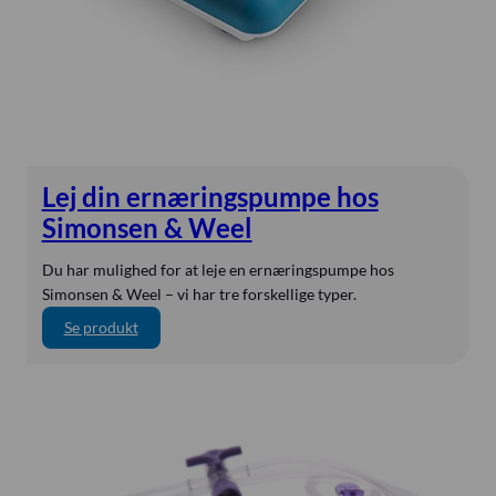
Butterfly
byLINK
Calogen
Carl Reiner
CBM Medical
Compat
Lej din ernæringspumpe hos
DEAS
Simonsen & Weel
Delta
Du har mulighed for at leje en ernæringspumpe hos
ENfit
Simonsen & Weel – vi har tre forskellige typer.
EnviteC
:
Se produkt
L
Epimed
e
ESWELL
j
Ethicon
d
i
Flocare
n
Freka