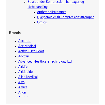
Se alt under Kompression, bandager og
sårbehandling
Antiembolistrømper
Hjælpemidler til Kompressionsstrømper
Om os
Brands
Accurate
Ace Medical
Active Birth Pools
Adozan
Advanced Healthcare Technology Ltd
AirLife
AirLiquide
Allen Medical
Alvo
Amika
Arion
Attylet
Augustine Surgical