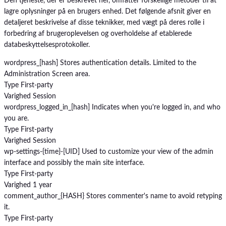
Den tjeneste, der er beskrevet her, omfatter forskellige metoder til at
lagre oplysninger på en brugers enhed. Det følgende afsnit giver en
detaljeret beskrivelse af disse teknikker, med vægt på deres rolle i
forbedring af brugeroplevelsen og overholdelse af etablerede
databeskyttelsesprotokoller.
wordpress_[hash]
Stores authentication details. Limited to the
Administration Screen area.
Type
First-party
Varighed
Session
wordpress_logged_in_[hash]
Indicates when you're logged in, and who
you are.
Type
First-party
Varighed
Session
wp-settings-{time}-[UID]
Used to customize your view of the admin
interface and possibly the main site interface.
Type
First-party
Varighed
1 year
comment_author_{HASH}
Stores commenter's name to avoid retyping
it.
Type
First-party