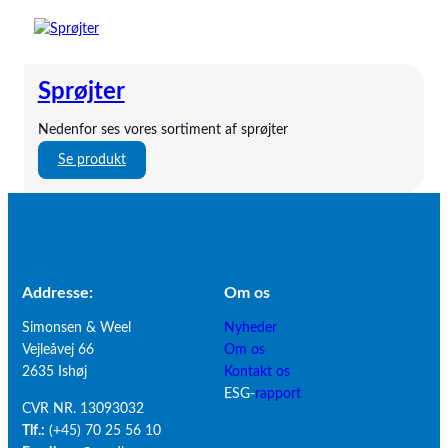
Baxter
bili-hut
BodyInteract
Bowa El-Kirurgi
Sprøjter
Bullpup Scientific
Butterfly
Nedenfor ses vores sortiment af sprøjter
byLINK
:
Se produkt
Calogen
S
Carl Reiner
p
CBM Medical
r
Compat
ø
DEAS
j
Delta
t
Addresse:
Om os
ENfit
e
EnviteC
Simonsen & Weel
Nyheder
r
Epimed
Vejleåvej 66
Om os
ESWELL
2635 Ishøj
Kontakt os
Ethicon
ESG-
rapport
CVR NR. 13093032
Flocare
Tlf.:
(+45) 70 25 56 10
Freka