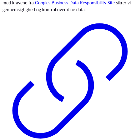
med kravene fra
Googles Business Data Responsibility Site
sikrer vi
Persys Medical
gennemsigtighed og kontrol over dine data.
PuraStat
Ranis
Renilon
Resource
Resource
Ryå
SAM Medical
Sharpak
Skarø
Skee Is
SSCOR
Steris
TechniCare
Telic Group
The Birth Sling
The Surgical Company
Thornhill Medical
ToftCare
TruCorp