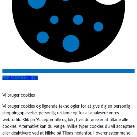
Mediven
MIC-G
MIC-KEY
Mindray
Mindray
MiniOne
Nestlé
Nestlé
Novak
Novasource
Novo Klinisk-Service
Cookie-indstillinger
Nutricia
Nutricia
Nutridrink
Vi bruger cookies
Omnifix
Vi bruger cookies og lignende teknologier for at give dig en personlig
ONsim
shoppingoplevelse, personlig reklame og for at analysere vores
ORSIM
webtrafik. Klik på 'Accepter alle og luk', hvis du ønsker at tillade alle
P3 Medical
cookies. Alternativt kan du vælge, hvilke typer cookies du vil acceptere
ParkerLabs
eller deaktivere ved at klikke på Tilpas nedenfor. I overensstemmelse
Peptamen