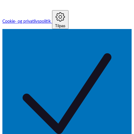
TUORen
VausSim
Vygon
WEINMANN
Cookie- og privatlivspolitik
Tilpas
Weyer
Weyers
Xavant
ZAC