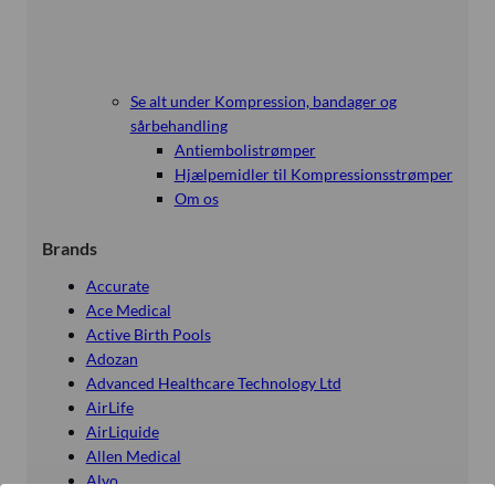
Se alt under Kompression, bandager og
sårbehandling
Antiembolistrømper
Hjælpemidler til Kompressionsstrømper
Om os
Brands
Accurate
Ace Medical
Active Birth Pools
Adozan
Advanced Healthcare Technology Ltd
AirLife
AirLiquide
Allen Medical
Alvo