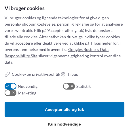
Amika
Vi bruger cookies
Arion
Attylet
Vi bruger cookies og lignende teknologier for at give dig en
Augustine Surgical
personlig shoppingoplevelse, personlig reklame og for at analysere
Baxter
vores webtrafik. Klik på 'Accepter alle og luk', hvis du ønsker at
bili-hut
tillade alle cookies. Alternativt kan du vælge, hvilke typer cookies
BodyInteract
du vil acceptere eller deaktivere ved at klikke på Tilpas nedenfor. I
Bowa El-Kirurgi
Nestlé Sondeernæring
overensstemmelse med kravene fra
Googles Business Data
Bullpup Scientific
Responsibility Site
sikrer vi gennemsigtighed og kontrol over dine
Butterfly
Simonsen & Weel forhandler samtlige Isosource,
data.
byLINK
Novasource og Peptamen sondeernæringsprodukter.
Calogen
Cookie- og privatlivspolitik
Tilpas
Sortimentet består af en række standardprodukter og
Carl Reiner
specialprodukter – bl.a. Isosource Mix, en sondeernæring
CBM Medical
Nødvendig
Statistik
som indeholder naturlige råvarer. Når du køber din
Compat
Marketing
sondeernæring hos os,…
DEAS
:
Se produkt
Delta
N
Accepter alle og luk
ENfit
e
EnviteC
s
Epimed
Kun nødvendige
t