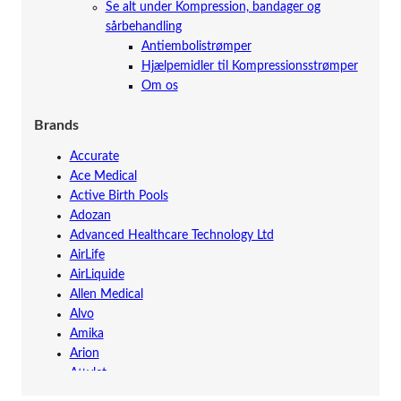
Se alt under Kompression, bandager og
sårbehandling
Antiembolistrømper
Hjælpemidler til Kompressionsstrømper
Om os
Brands
Accurate
Ace Medical
Active Birth Pools
Adozan
Advanced Healthcare Technology Ltd
AirLife
AirLiquide
Allen Medical
Alvo
Amika
Arion
Attylet
Augustine Surgical