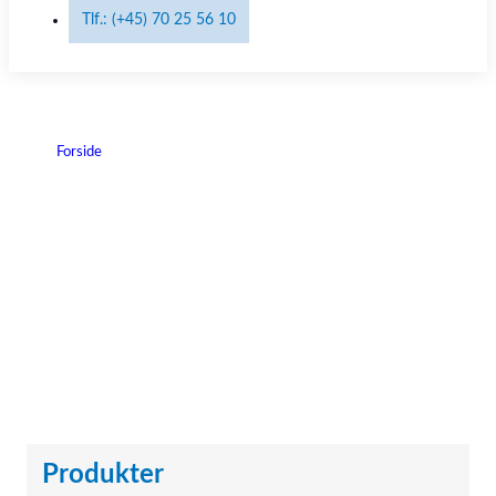
Tlf.: (+45) 70 25 56 10
Forside
|
Augustine Surgical
Augustine Surgical
Produkter