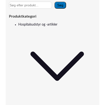
S
Søg
ø
g
Produktkategori
Hospitalsudstyr og -artikler