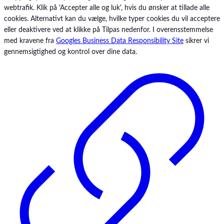
Persys Medical
webtrafik. Klik på 'Accepter alle og luk', hvis du ønsker at tillade alle
PuraStat
cookies. Alternativt kan du vælge, hvilke typer cookies du vil acceptere
Ranis
eller deaktivere ved at klikke på Tilpas nedenfor. I overensstemmelse
Renilon
med kravene fra
Googles Business Data Responsibility Site
sikrer vi
Resource
gennemsigtighed og kontrol over dine data.
Resource
Ryå
SAM Medical
Sharpak
Skarø
Skee Is
SSCOR
Steris
TechniCare
Telic Group
The Birth Sling
The Surgical Company
Thornhill Medical
ToftCare
TruCorp