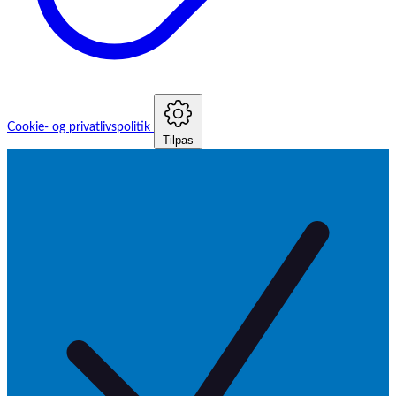
TUORen
VausSim
Vygon
WEINMANN
Weyer
Weyers
Xavant
Cookie- og privatlivspolitik
ZAC
Tilpas