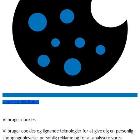
i
Mediven
n
MIC-G
g
MIC-KEY
S
Mindray
y
Mindray
s
MiniOne
t
Nestlé
e
Nestlé
m
Novak
Novasource
Novo Klinisk-Service
Nutricia
Nutricia
Nutridrink
Cookie-indstillinger
Omnifix
ONsim
ORSIM
Vi bruger cookies
P3 Medical
ParkerLabs
Vi bruger cookies og lignende teknologier for at give dig en personlig
Peptamen
shoppingoplevelse, personlig reklame og for at analysere vores