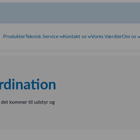
Produkter
Teknisk Service
Kontakt os
Vores Værdier
Om os
rdination
 det kommer til udstyr og