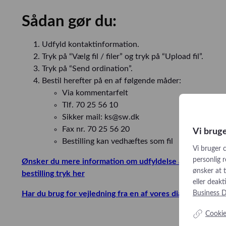
Sådan gør du:
Udfyld kontaktinformation.
Tryk på “Vælg fil / filer” og tryk på “Upload fil”.
Tryk på “Send ordination”.
Bestil herefter på en af følgende måder:
Via kommentarfelt
Tlf. 70 25 56 10
Sikker mail: ks@sw.dk
Fax nr. 70 25 56 20
Vi brug
Bestilling kan vedhæftes som fil
Vi bruger 
personlig r
Ønsker du mere information om udfyldelse af ordination
ønsker at t
bestilling tryk her
eller deak
Business D
Har du brug for vejledning fra en af vores diætister tryk 
Cookie-