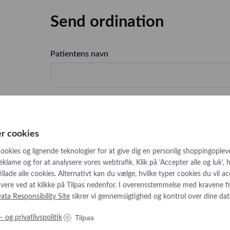
Send ordination
Patientens navn
Mail på den der sender ordination
er cookies
cookies og lignende teknologier for at give dig en personlig shoppingopleve
Besked
eklame og for at analysere vores webtrafik. Klik på 'Accepter alle og luk', 
en og
illade alle cookies. Alternativt kan du vælge, hvilke typer cookies du vil a
tivere ved at klikke på Tilpas nedenfor. I overensstemmelse med kravene f
ata Responsibility Site
sikrer vi gennemsigtighed og kontrol over dine dat
her
Tilpas
 og privatlivspolitik
Upload Ordination