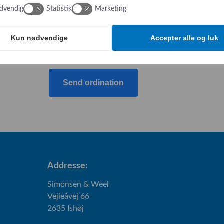
dvendig
Statistik
Marketing
Upload fil
Kun nødvendige
Accepter alle og luk
Jeg har læst og accepterer jeres
privatlivspoli
Send ordination
Addresse:
Simonsen & Weel
Vejleåvej 66
2635 Ishøj