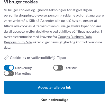
Vi bruger cookies
Vi bruger cookies og lignende teknologier for at give dig en
personlig shoppingoplevelse, personlig reklame og for at analysere
vores webtrafik. Klik på 'Accepter alle og luk', hvis du ønsker at
tillade alle cookies. Alternativt kan du vælge, hvilke typer cookies
du vil acceptere eller deaktivere ved at klikke på Tilpas nedenfor. I
overensstemmelse med kravene fra
Googles Business Data
Responsibility Site
sikrer vi gennemsigtighed og kontrol over dine
Løsningsorienteret
data.
:
Læs mere
Løsningsorienteret
Cookie- og privatlivspolitik
Tilpas
Nødvendig
Statistik
Marketing
Accepter alle og luk
Addresse:
Om os
Kun nødvendige
Simonsen & Weel
Nyheder
Vejleåvej 66
Om os