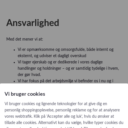
Referensinstallation
Vision, Mission, Miljø og Kvalitet
Kliniske diætister
Ansvarlighed
Salgs- og Leveringsbetingelser
Ledige Stillinger
Med det mener vi at:
Vi er opmærksomme og omsorgsfulde, både internt og
eksternt, og udviser et dagligt overskud
Vi tager ejerskab og er dedikerede i vores daglige
handlinger og holdninger – og er samtidig tydelige i hvem,
der gør hvad.
Vi har fokus på det arbejdsmiljø vi befinder os i nu og i
fremtiden og er opmærksomme på en grønnere fremtid
Vi bruger cookies
Vi bruger cookies og lignende teknologier for at give dig en
personlig shoppingoplevelse, personlig reklame og for at analysere
vores webtrafik. Klik på 'Accepter alle og luk', hvis du ønsker at
tillade alle cookies. Alternativt kan du vælge, hvilke typer cookies du