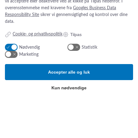
vil acceptere eller deaktivere ved at klikke på Tilpas nedenfor. I
Addresse:
Om os
overensstemmelse med kravene fra
Googles Business Data
Simonsen & Weel
Nyheder
Responsibility Site
sikrer vi gennemsigtighed og kontrol over dine
Vejleåvej 66
Om os
data.
2635 Ishøj
Kontakt os
Tilpas
Cookie- og privatlivspolitik
ESG-
rapport
CVR NR. 13093032
Tlf.:
(+45) 70 25 56 10
Nødvendig
Statistik
Email:
sw@sw.dk
Marketing
Produktkategorier
B
etingelser
Accepter alle og luk
Hospitalsudstyr og -artikler
Privatlivspolitik
Kun nødvendige
Klinisk ernæring
Salg- og leveringsbetingelser
Kompression, bandager og
sårbehandling
Cookie-indstillinger