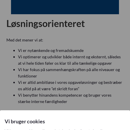
Referensinstallation
Vision, Mission, Miljø og Kvalitet
Kliniske diætister
Løsningsorienteret
Salgs- og Leveringsbetingelser
Ledige Stillinger
Med det mener vi at:
Vi er nytænkende og fremadskuende
Vi optimerer og udvikler både internt og eksternt, således
at vi hele tiden føler os klar til alle tænkelige opgaver
Vi har fokus på sammenhængskraften på alle niveauer og
funktioner
Vi er altid ambitiøse i vores opgaveløsninger og bestræber
os altid på at være ”et skridt foran”
Vi benytter hinandens kompetencer og bruger vores
stærke interne færdigheder
Vi bruger cookies