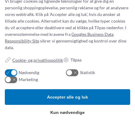
Vi bruger cookies og lignende teknologier for at give dig en
personlig shoppingoplevelse, personlig reklame og for at analysere
vores webtrafik. Klik på 'Accepter alle og luk', hvis du ønsker at
tillade alle cookies. Alternativt kan du vælge, hvilke typer cookies
du vil acceptere eller deaktivere ved at klikke på Tilpas nedenfor. I
Addresse:
Om os
overensstemmelse med kravene fra
Googles Business Data
Simonsen & Weel
Nyheder
Responsibility Site
sikrer vi gennemsigtighed og kontrol over dine
Vejleåvej 66
Om os
data.
2635 Ishøj
Kontakt os
Cookie- og privatlivspolitik
Tilpas
ESG-
rapport
CVR NR. 13093032
Tlf.:
(+45) 70 25 56 10
Nødvendig
Statistik
Email:
sw@sw.dk
Marketing
Produktkategorier
B
etingelser
Accepter alle og luk
Hospitalsudstyr og -artikler
Privatlivspolitik
Kun nødvendige
Klinisk ernæring
Salg- og leveringsbetingelser
Kompression, bandager og
sårbehandling