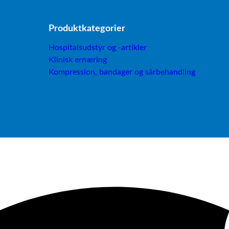
Produktkategorier
Hospitalsudstyr og -artikler
Klinisk ernæring
Kompression, bandager og sårbehandling