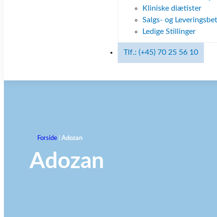
Kliniske diætister
Salgs- og Leveringsbet
Ledige Stillinger
Tlf.: (+45) 70 25 56 10
Forside
|
Adozan
Adozan