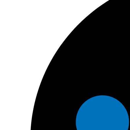
Freka
Fresenius
Fresenius Kabi
Fritz Stephan GmbH
Fujifilm
Garson-Stadler
Gaumard
Heine
HillRom
Injekt
Integral Process
InterRad
Isosource
Kartsana