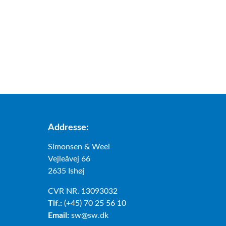
r
r
i
g
g
i
e
b
l
e
s
r
e
i
g
e
l
Addresse:
s
e
Simonsen & Weel
Vejleåvej 66
2635 Ishøj
CVR NR. 13093032
Tlf.:
(+45) 70 25 56 10
Email:
sw@sw.dk