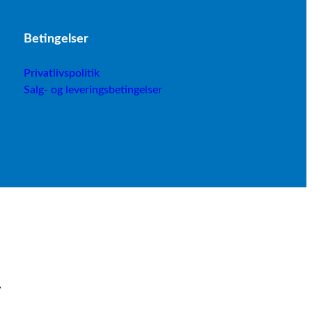
B
etingelser
Privatlivspolitik
Salg- og leveringsbetingelser