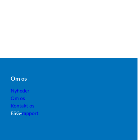
Om os
Nyheder
Om os
Kontakt os
ESG-
rapport