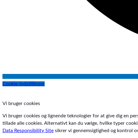
Nestlé
Novak
Novasource
Novo Klinisk-Service
Nutricia
Nutricia
Nutridrink
Omnifix
Cookie-indstillinger
ONsim
ORSIM
Vi bruger cookies
P3 Medical
ParkerLabs
Vi bruger cookies og lignende teknologier for at give dig en per
tillade alle cookies. Alternativt kan du vælge, hvilke typer coo
Peptamen
Data Responsibility Site
sikrer vi gennemsigtighed og kontrol ov
Persys Medical