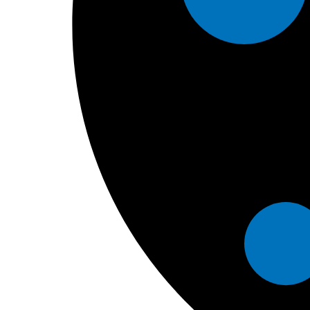
Kaya
KURZ
M.I. Tech
Marshall
medi
Medicim
Medis Medical
Mediven
Mediven
MIC-G
MIC-KEY
Mindray
Mindray
MiniOne
Nestlé