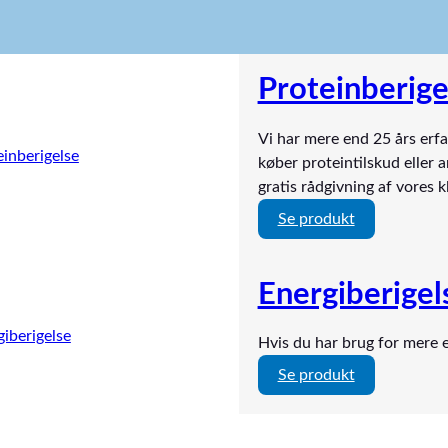
Proteinberige
Vi har mere end 25 års erfa
køber proteintilskud eller 
gratis rådgivning af vores k
:
Se produkt
P
r
Energiberigel
o
t
e
Hvis du har brug for mere e
i
:
Se produkt
n
E
b
n
e
e