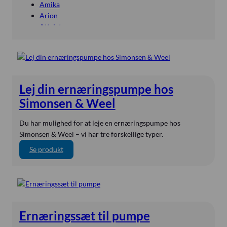
Amika
Arion
Attylet
Augustine Surgical
Baxter
bili-hut
BodyInteract
Bowa El-Kirurgi
Lej din ernæringspumpe hos
Bullpup Scientific
Simonsen & Weel
Butterfly
byLINK
Du har mulighed for at leje en ernæringspumpe hos
Calogen
Simonsen & Weel – vi har tre forskellige typer.
Carl Reiner
:
Se produkt
CBM Medical
L
Compat
e
DEAS
j
Delta
d
ENfit
i
EnviteC
Ernæringssæt til pumpe
n
Epimed
e