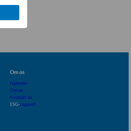
Om os
Nyheder
Om os
Kontakt os
ESG-
rapport