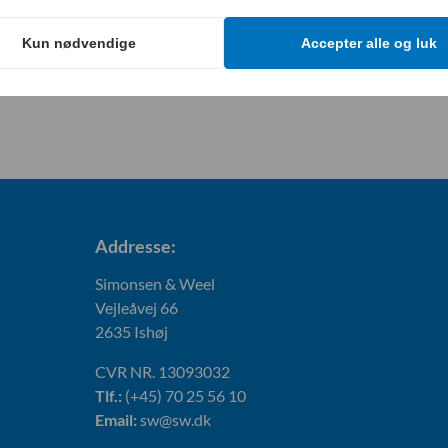
Kun nødvendige
Accepter alle og luk
Addresse:
Simonsen & Weel
Vejleåvej 66
2635 Ishøj
CVR NR. 13093032
Tlf.:
(+45) 70 25 56 10
Email:
sw@sw.dk