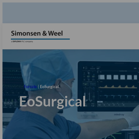
Forside
|
EoSurgical
EoSurgical