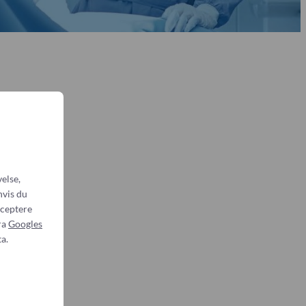
else,
hvis du
cceptere
ra
Googles
a.