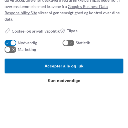
du vil acceptere eller deaktivere ved at klikke på Tilpas nedenfor. I
overensstemmelse med kravene fra
Googles Business Data
Responsibility Site
sikrer vi gennemsigtighed og kontrol over dine
Addresse:
Om os
data.
Simonsen & Weel
Nyheder
Cookie- og privatlivspolitik
Tilpas
Vejleåvej 66
Om os
2635 Ishøj
Kontakt os
Nødvendig
Statistik
ESG-
rapport
CVR NR. 13093032
Marketing
Tlf.:
(+45) 70 25 56 10
Email:
sw@sw.dk
Accepter alle og luk
Produktkategorier
B
etingelser
Kun nødvendige
Hospitalsudstyr og -artikler
Privatlivspolitik
Klinisk ernæring
Salg- og leveringsbetingelser
Kompression, bandager og
sårbehandling