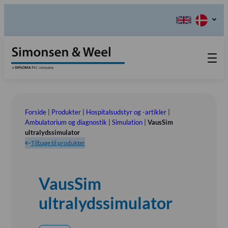
Produkter
Teknisk Service
Forside
|
Produkter
|
Hospitalsudstyr og -artikler
|
Retur-, Reklamations- og
Kontakt os
Ambulatorium og diagnostik
|
Simulation
|
VausSim
ultralydssimulator
Reparationsformular
Send ordination
Vores Værdier
Tilbage til produkter
Om os
Bestyrelsen
VausSim
Tlf.: (+45) 70 25 56 10
Udstillinger
ultralydssimulator
Showroom