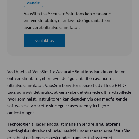
Referensinstallation
VausSim
Vision, Mission, Miljø og Kvalitet
VausSim fra Accurate Solutions kan omdanne
Kliniske diætister
enhver simulator, eller levende figurant, til en
avanceret ultralydssimulator.
Salgs- og Leveringsbetingelser
Kontakt os
Ledige Stillinger
Ved hjælp af VausSim fra Accurate Solutions kan du omdanne
enhver simulator, eller levende figurant, til en avanceret
ultralydssimulator. VausSim benytter specielt udviklede RFID-
tags, som gør det muligt at genskabe det ønskede ultralydsbillede
hvor som helst. Instruktøren kan desuden via den medfølgende
software selv oprette sine egne cases uden yderligere
omkostninger.
Teknologien tillader endda, at man kan ændre simulatorens
patologiske ultralydsbillede i realtid under scenarierne. VausSim
er robust og fungerer også under transport af systemet.