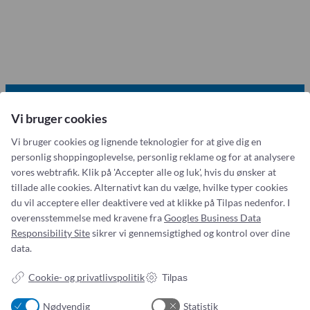
Referensinstallation
Vision, Mission, Miljø og Kvalitet
Kliniske diætister
Salgs- og Leveringsbetingelser
Ledige Stillinger
Vi bruger cookies
Vi bruger cookies og lignende teknologier for at give dig en
personlig shoppingoplevelse, personlig reklame og for at analysere
vores webtrafik. Klik på 'Accepter alle og luk', hvis du ønsker at
Addresse:
Om os
tillade alle cookies. Alternativt kan du vælge, hvilke typer cookies
du vil acceptere eller deaktivere ved at klikke på Tilpas nedenfor. I
Simonsen & Weel
Nyheder
overensstemmelse med kravene fra
Googles Business Data
Vejleåvej 66
Om os
Responsibility Site
sikrer vi gennemsigtighed og kontrol over dine
2635 Ishøj
Kontakt os
data.
ESG-
rapport
CVR NR. 13093032
Cookie- og privatlivspolitik
Tilpas
Tlf.:
(+45) 70 25 56 10
Email:
sw@sw.dk
Nødvendig
Statistik