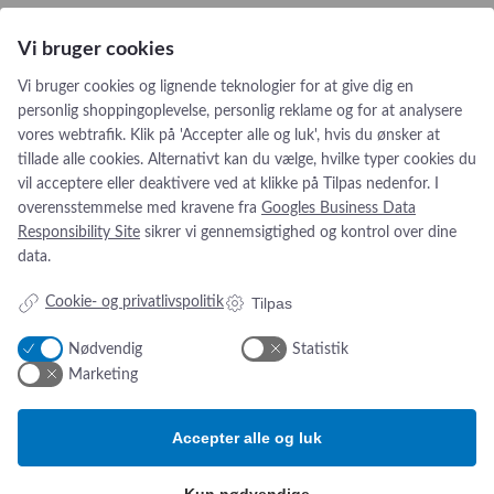
Vi bruger cookies
Vi bruger cookies og lignende teknologier for at give dig en
personlig shoppingoplevelse, personlig reklame og for at analysere
vores webtrafik. Klik på 'Accepter alle og luk', hvis du ønsker at
tillade alle cookies. Alternativt kan du vælge, hvilke typer cookies du
vil acceptere eller deaktivere ved at klikke på Tilpas nedenfor. I
overensstemmelse med kravene fra
Googles Business Data
Responsibility Site
sikrer vi gennemsigtighed og kontrol over dine
data.
Addresse:
Om os
Tilpas
Cookie- og privatlivspolitik
Simonsen & Weel
Nyheder
Vejleåvej 66
Om os
Nødvendig
Statistik
2635 Ishøj
Kontakt os
Marketing
ESG-
rapport
CVR NR. 13093032
Tlf.:
(+45) 70 25 56 10
Accepter alle og luk
Email:
sw@sw.dk