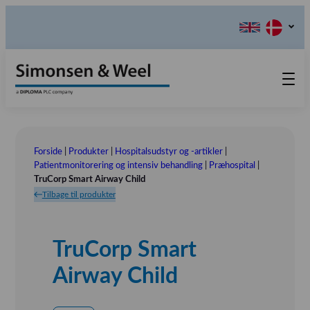
Produkter
Teknisk Service
Forside
|
Produkter
|
Hospitalsudstyr og -artikler
|
Retur-, Reklamations- og
Kontakt os
Patientmonitorering og intensiv behandling
|
Præhospital
|
TruCorp Smart Airway Child
Reparationsformular
Send ordination
Vores Værdier
Tilbage til produkter
Om os
Bestyrelsen
TruCorp Smart
Tlf.: (+45) 70 25 56 10
Udstillinger
Airway Child
Showroom