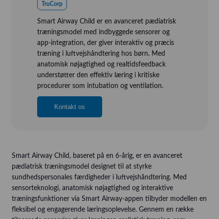
Referensinstallation
TruCorp
Vision, Mission, Miljø og Kvalitet
Smart Airway Child er en avanceret pædiatrisk
træningsmodel med indbyggede sensorer og
Kliniske diætister
app-integration, der giver interaktiv og præcis
Salgs- og Leveringsbetingelser
træning i luftvejshåndtering hos børn. Med
anatomisk nøjagtighed og realtidsfeedback
Ledige Stillinger
understøtter den effektiv læring i kritiske
procedurer som intubation og ventilation.
Kontakt os
Smart Airway Child, baseret på en 6-årig, er en avanceret
pædiatrisk træningsmodel designet til at styrke
sundhedspersonales færdigheder i luftvejshåndtering. Med
sensorteknologi, anatomisk nøjagtighed og interaktive
træningsfunktioner via Smart Airway-appen tilbyder modellen en
fleksibel og engagerende læringsoplevelse. Gennem en række