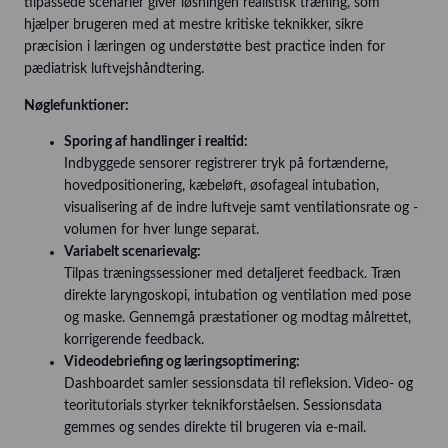
tilpassede scenarier giver løsningen realistisk træning, som
hjælper brugeren med at mestre kritiske teknikker, sikre
præcision i læringen og understøtte best practice inden for
pædiatrisk luftvejshåndtering.
Nøglefunktioner:
Sporing af handlinger i realtid:
Indbyggede sensorer registrerer tryk på fortænderne,
hovedpositionering, kæbeløft, øsofageal intubation,
visualisering af de indre luftveje samt ventilationsrate og -
volumen for hver lunge separat.
Variabelt scenarievalg:
Tilpas træningssessioner med detaljeret feedback. Træn
direkte laryngoskopi, intubation og ventilation med pose
og maske. Gennemgå præstationer og modtag målrettet,
korrigerende feedback.
Videodebriefing og læringsoptimering:
Dashboardet samler sessionsdata til refleksion. Video- og
teoritutorials styrker teknikforståelsen. Sessionsdata
gemmes og sendes direkte til brugeren via e-mail.