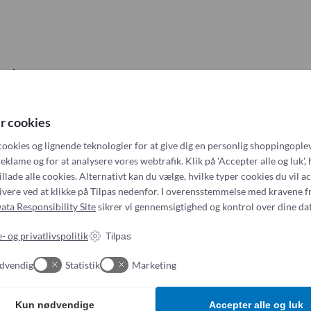
nheder
r cookies
cookies og lignende teknologier for at give dig en personlig shoppingoplev
eklame og for at analysere vores webtrafik. Klik på 'Accepter alle og luk', 
illade alle cookies. Alternativt kan du vælge, hvilke typer cookies du vil a
tivere ved at klikke på Tilpas nedenfor. I overensstemmelse med kravene f
ata Responsibility Site
sikrer vi gennemsigtighed og kontrol over dine dat
- og privatlivspolitik
Tilpas
dvendig
Statistik
Marketing
Kun nødvendige
Accepter alle og luk