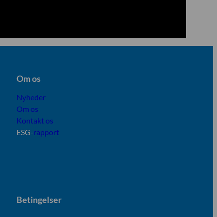
Om os
Nyheder
Om os
Kontakt os
ESG-
rapport
B
etingelser