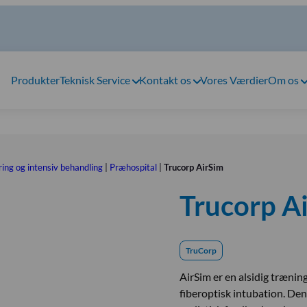
Produkter
Teknisk Service
Kontakt os
Vores Værdier
Om os
ing og intensiv behandling
|
Præhospital
|
Trucorp AirSim
Trucorp A
TruCorp
AirSim er en alsidig trænin
fiberoptisk intubation. Den