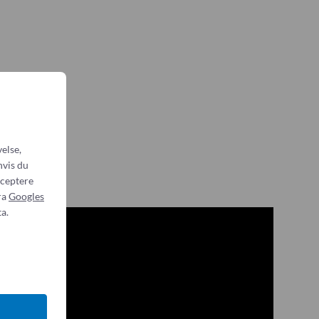
else,
hvis du
cceptere
ra
Googles
a.