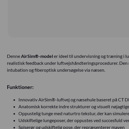
Denne
AirSim®-model
er ideel til undervisning og træning i
realistisk feedback under luftvejshåndteringsprocedurer. Den n
intubation og fiberoptisk undersøgelse via næsen.
Funktioner:
Innovativ AirSim®-luftvej og næsehule baseret på CT
Anatomisk korrekte indre strukturer og visuelt nøjagti
Oppustelig tunge med naturtro tekstur, der kan simule
Udskiftelige lungeposer, der oppustes ved succesfuld ve
Spiserør og udskiftelig pose, der repræsenterer maven