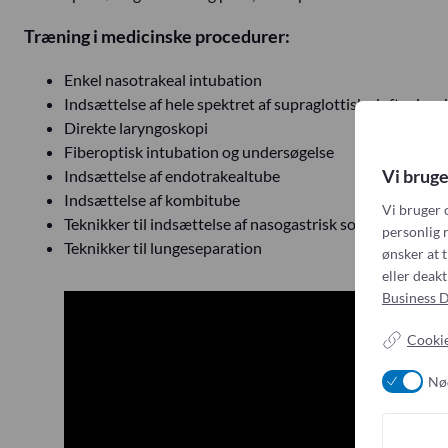
Træning i medicinske procedurer:
Enkel nasotrakeal intubation
Indsættelse af hele spektret af supraglottiske luftvejse
Direkte laryngoskopi
Fiberoptisk intubation og undersøgelse
Vi bruge
Indsættelse af endotrakealtube
Indsættelse af kombitube
Vi bruger 
Teknikker til indsættelse af nasogastrisk sonde
personlig r
Teknikker til lungeseparation
ønsker at t
eller deak
Business D
Cookie
Nø