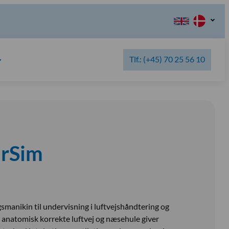
Tlf.: (+45) 70 25 56 10
irSim
gsmanikin til undervisning i luftvejshåndtering og
 anatomisk korrekte luftvej og næsehule giver