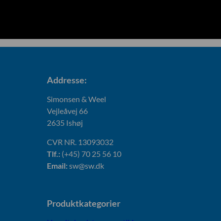
Addresse:
Simonsen & Weel
Vejleåvej 66
2635 Ishøj
CVR NR. 13093032
Tlf.:
(+45) 70 25 56 10
Email:
sw@sw.dk
Produktkategorier