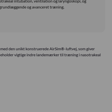
otrakeal intubation, ventilation og laryngoskopi, og
e grundlæggende og avanceret træning.
et med den unikt konstruerede AirSim®-luftvej, som giver
deholder vigtige indre landemærker til træning i nasotrakeal