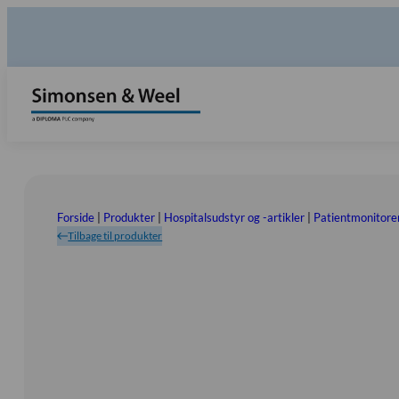
Forside
|
Produkter
|
Hospitalsudstyr og -artikler
|
Patientmonitorer
Tilbage til produkter