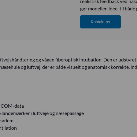
realistisk feedback ved nas
gør modellen ideel til båd
Kontakt os
 luftvejshåndtering og vågen fiberoptisk intubation. Den er udstyr
æsehule og luftvej, der er både visuelt og anatomisk korrekte, in
 DICOM-data
ge landemærker i luftveje og næsepassage
re ødem
ntilation