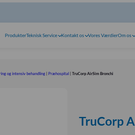
Produkter
Teknisk Service
Kontakt os
Vores Værdier
Om os
ing og intensiv behandling
|
Præhospital
|
TruCorp AirSim Bronchi
TruCorp A