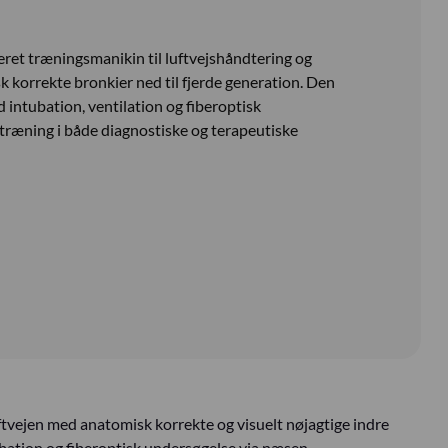
eret træningsmanikin til luftvejshåndtering og
korrekte bronkier ned til fjerde generation. Den
d intubation, ventilation og fiberoptisk
l træning i både diagnostiske og terapeutiske
tvejen med anatomisk korrekte og visuelt nøjagtige indre
ubation og fiberoptisk undersøgelse via næsen