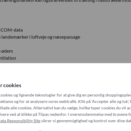
 DICOM-data
ge landemærker i luftveje og næsepassage
re ødem
ntilation
r cookies
cookies og lignende teknologier for at give dig en personlig shoppingoplev
(BVM)
eklame og for at analysere vores webtrafik. Klik på 'Accepter alle og luk', 
nheder
illade alle cookies. Alternativt kan du vælge, hvilke typer cookies du vil a
tivere ved at klikke på Tilpas nedenfor. I overensstemmelse med kravene f
ata Responsibility Site
sikrer vi gennemsigtighed og kontrol over dine dat