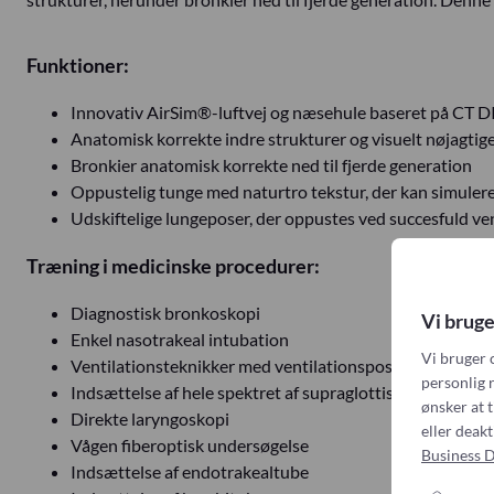
Funktioner:
Innovativ AirSim®-luftvej og næsehule baseret på CT
Anatomisk korrekte indre strukturer og visuelt nøjagti
Bronkier anatomisk korrekte ned til fjerde generation
Oppustelig tunge med naturtro tekstur, der kan simule
Udskiftelige lungeposer, der oppustes ved succesfuld ve
Træning i medicinske procedurer:
Diagnostisk bronkoskopi
Vi bruge
Enkel nasotrakeal intubation
Vi bruger 
Ventilationsteknikker med ventilationspose og maske 
personlig r
Indsættelse af hele spektret af supraglottiske luftvejse
ønsker at t
Direkte laryngoskopi
eller deak
Vågen fiberoptisk undersøgelse
Business D
Indsættelse af endotrakealtube