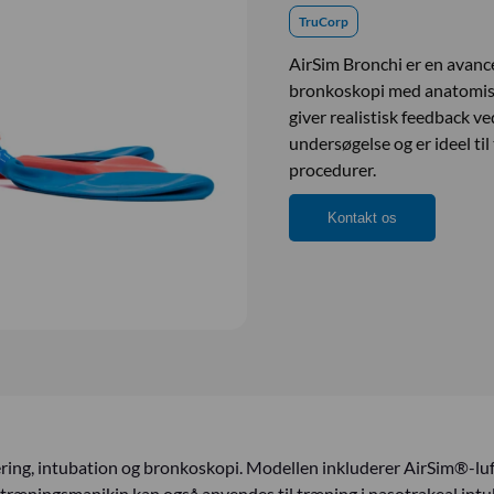
TruCorp
AirSim Bronchi er en avanc
bronkoskopi med anatomisk 
giver realistisk feedback ve
undersøgelse og er ideel ti
procedurer.
Kontakt os
ering, intubation og bronkoskopi. Modellen inkluderer AirSim®-luf
e træningsmanikin kan også anvendes til træning i nasotrakeal int