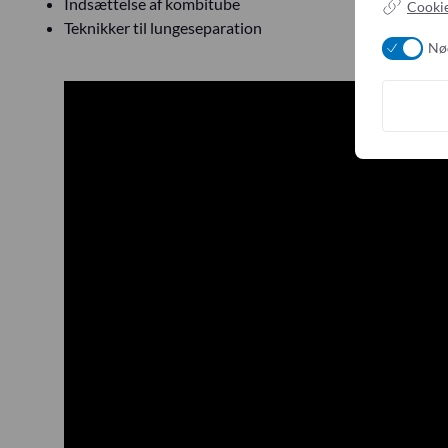
Indsættelse af kombitube
Cookie
Teknikker til lungeseparation
Nø