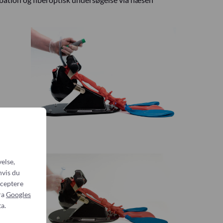
else,
hvis du
cceptere
ra
Googles
a.