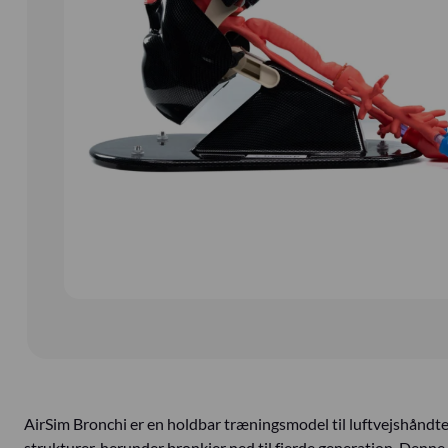
AirSim Bronchi er en holdbar træningsmodel til luftvejshåndt
strukturer, herunder bronkier ned til fjerde generation. Denn