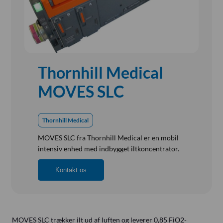
Referensinstallation
Vision, Mission, Miljø og Kvalitet
Kliniske diætister
Salgs- og Leveringsbetingelser
Ledige Stillinger
Thornhill Medical
MOVES SLC
Thornhill Medical
MOVES SLC fra Thornhill Medical er en mobil
intensiv enhed med indbygget iltkoncentrator.
Kontakt os
MOVES SLC trækker ilt ud af luften og leverer 0,85 FiO2-