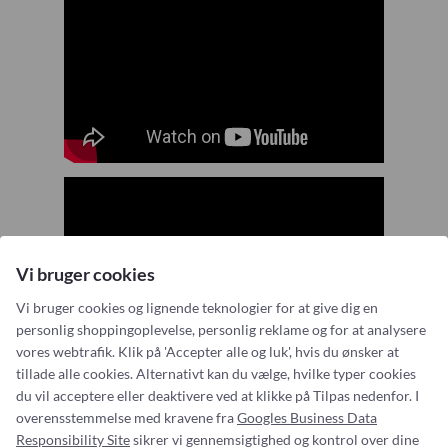
Vi bruger cookies
Vi bruger cookies og lignende teknologier for at give dig en
personlig shoppingoplevelse, personlig reklame og for at analysere
vores webtrafik. Klik på 'Accepter alle og luk', hvis du ønsker at
tillade alle cookies. Alternativt kan du vælge, hvilke typer cookies
du vil acceptere eller deaktivere ved at klikke på Tilpas nedenfor. I
overensstemmelse med kravene fra
Googles Business Data
Responsibility Site
sikrer vi gennemsigtighed og kontrol over dine