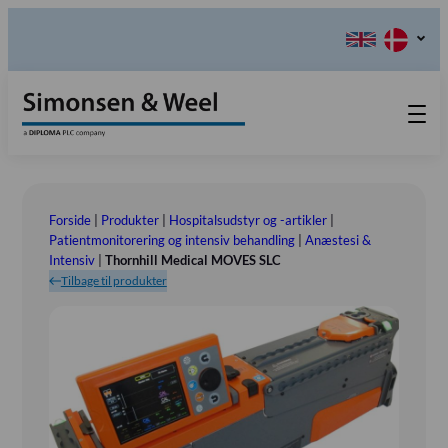
Produkter
Teknisk Service
Forside
|
Produkter
|
Hospitalsudstyr og -artikler
|
Retur-, Reklamations- og
Kontakt os
Patientmonitorering og intensiv behandling
|
Anæstesi &
Intensiv
|
Thornhill Medical MOVES SLC
Reparationsformular
Send ordination
Vores Værdier
Tilbage til produkter
Om os
Bestyrelsen
Tlf.: (+45) 70 25 56 10
Udstillinger
Showroom