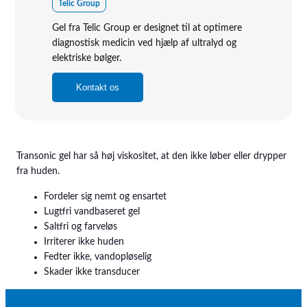
Telic Group
Vision, Mission, Miljø og Kvalitet
Gel fra Telic Group er designet til at optimere
diagnostisk medicin ved hjælp af ultralyd og
Kliniske diætister
elektriske bølger.
Salgs- og Leveringsbetingelser
Kontakt os
Ledige Stillinger
Transonic gel har så høj viskositet, at den ikke løber eller drypper
fra huden.
Fordeler sig nemt og ensartet
Lugtfri vandbaseret gel
Saltfri og farveløs
Irriterer ikke huden
Fedter ikke, vandopløselig
Skader ikke transducer