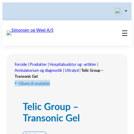
Produkter
Teknisk Service
Forside
|
Produkter
|
Hospitalsudstyr og -artikler
|
Retur-, Reklamations- og
Kontakt os
Ambulatorium og diagnostik
|
Ultralyd
|
Telic Group –
Transonic Gel
Reparationsformular
Send ordination
Vores Værdier
Tilbage til produkter
Om os
Bestyrelsen
Telic Group –
Tlf.: (+45) 70 25 56 10
Udstillinger
Transonic Gel
Showroom
Referensinstallation