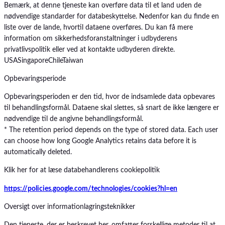
Bemærk, at denne tjeneste kan overføre data til et land uden de
nødvendige standarder for databeskyttelse. Nedenfor kan du finde en
liste over de lande, hvortil dataene overføres. Du kan få mere
information om sikkerhedsforanstaltninger i udbyderens
privatlivspolitik eller ved at kontakte udbyderen direkte.
USA
Singapore
Chile
Taiwan
Opbevaringsperiode
Opbevaringsperioden er den tid, hvor de indsamlede data opbevares
til behandlingsformål. Dataene skal slettes, så snart de ikke længere er
nødvendige til de angivne behandlingsformål.
* The retention period depends on the type of stored data. Each user
can choose how long Google Analytics retains data before it is
automatically deleted.
Klik her for at læse databehandlerens cookiepolitik
https://policies.google.com/technologies/cookies?hl=en
Oversigt over informationlagringsteknikker
Den tjeneste, der er beskrevet her, omfatter forskellige metoder til at