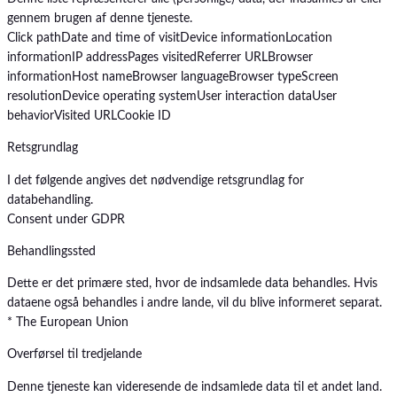
gennem brugen af denne tjeneste.
Click path
Date and time of visit
Device information
Location
information
IP address
Pages visited
Referrer URL
Browser
information
Host name
Browser language
Browser type
Screen
resolution
Device operating system
User interaction data
User
behavior
Visited URL
Cookie ID
Retsgrundlag
I det følgende angives det nødvendige retsgrundlag for
databehandling.
Consent under GDPR
Behandlingssted
Dette er det primære sted, hvor de indsamlede data behandles. Hvis
dataene også behandles i andre lande, vil du blive informeret separat.
* The European Union
Overførsel til tredjelande
Denne tjeneste kan videresende de indsamlede data til et andet land.