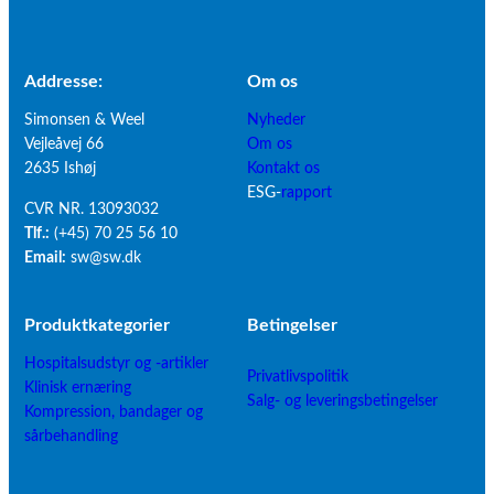
Addresse:
Om os
Simonsen & Weel
Nyheder
Vejleåvej 66
Om os
2635 Ishøj
Kontakt os
ESG-
rapport
CVR NR. 13093032
Tlf.:
(+45) 70 25 56 10
Email:
sw@sw.dk
Produktkategorier
B
etingelser
Hospitalsudstyr og -artikler
Privatlivspolitik
Klinisk ernæring
Salg- og leveringsbetingelser
Kompression, bandager og
sårbehandling