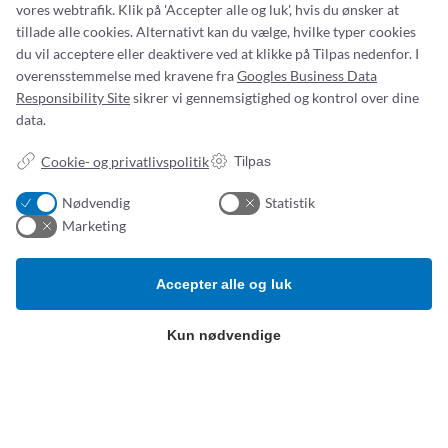
vores webtrafik. Klik på 'Accepter alle og luk', hvis du ønsker at
tillade alle cookies. Alternativt kan du vælge, hvilke typer cookies
du vil acceptere eller deaktivere ved at klikke på Tilpas nedenfor. I
Addresse:
Om os
overensstemmelse med kravene fra
Googles Business Data
Simonsen & Weel
Nyheder
Responsibility Site
sikrer vi gennemsigtighed og kontrol over dine
Vejleåvej 66
Om os
data.
2635 Ishøj
Kontakt os
ESG-
rapport
Cookie- og privatlivspolitik
Tilpas
CVR NR. 13093032
Tlf.:
(+45) 70 25 56 10
Nødvendig
Statistik
Email:
sw@sw.dk
Marketing
Produktkategorier
B
etingelser
Accepter alle og luk
Hospitalsudstyr og -artikler
Privatlivspolitik
Klinisk ernæring
Kun nødvendige
Salg- og leveringsbetingelser
Kompression, bandager og
sårbehandling