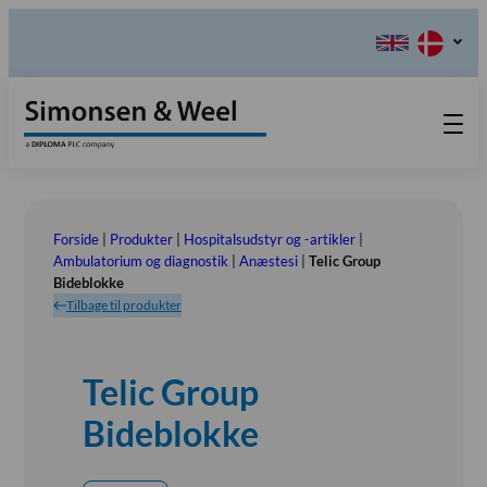
Produkter
Teknisk Service
Forside
|
Produkter
|
Hospitalsudstyr og -artikler
|
Retur-, Reklamations- og
Kontakt os
Ambulatorium og diagnostik
|
Anæstesi
|
Telic Group
Bideblokke
Reparationsformular
Send ordination
Vores Værdier
Tilbage til produkter
Om os
Bestyrelsen
Telic Group
Tlf.: (+45) 70 25 56 10
Udstillinger
Bideblokke
Showroom