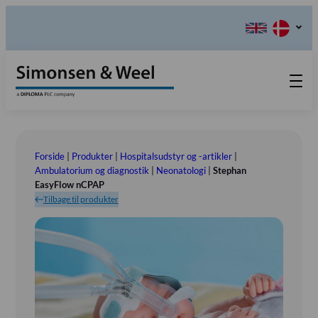
Produkter
Teknisk Service
Forside
|
Produkter
|
Hospitalsudstyr og -artikler
|
Retur-, Reklamations- og
Kontakt os
Ambulatorium og diagnostik
|
Neonatologi
|
Stephan
EasyFlow nCPAP
Reparationsformular
Send ordination
Vores Værdier
Tilbage til produkter
Om os
Bestyrelsen
Tlf.: (+45) 70 25 56 10
Udstillinger
Showroom