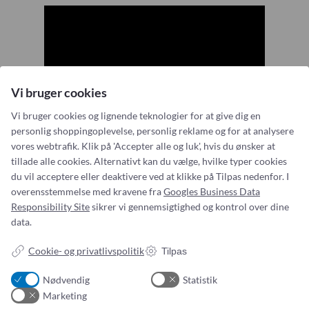
Vi bruger cookies
Vi bruger cookies og lignende teknologier for at give dig en
personlig shoppingoplevelse, personlig reklame og for at analysere
vores webtrafik. Klik på 'Accepter alle og luk', hvis du ønsker at
tillade alle cookies. Alternativt kan du vælge, hvilke typer cookies
du vil acceptere eller deaktivere ved at klikke på Tilpas nedenfor. I
overensstemmelse med kravene fra
Googles Business Data
Responsibility Site
sikrer vi gennemsigtighed og kontrol over dine
data.
Addresse:
Om os
Cookie- og privatlivspolitik
Tilpas
Simonsen & Weel
Nyheder
Vejleåvej 66
Om os
Nødvendig
Statistik
2635 Ishøj
Kontakt os
Marketing