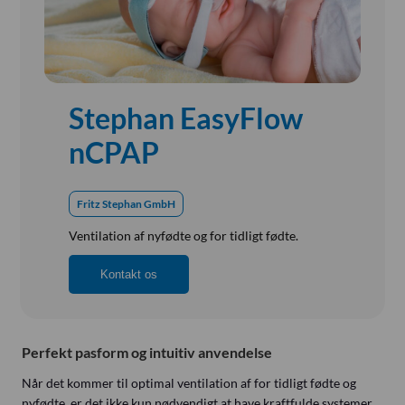
Referensinstallation
Vision, Mission, Miljø og Kvalitet
Kliniske diætister
Salgs- og Leveringsbetingelser
Stephan EasyFlow
Ledige Stillinger
nCPAP
Fritz Stephan GmbH
Ventilation af nyfødte og for tidligt fødte.
Kontakt os
Perfekt pasform og intuitiv anvendelse
Når det kommer til optimal ventilation af for tidligt fødte og
nyfødte, er det ikke kun nødvendigt at have kraftfulde systemer,