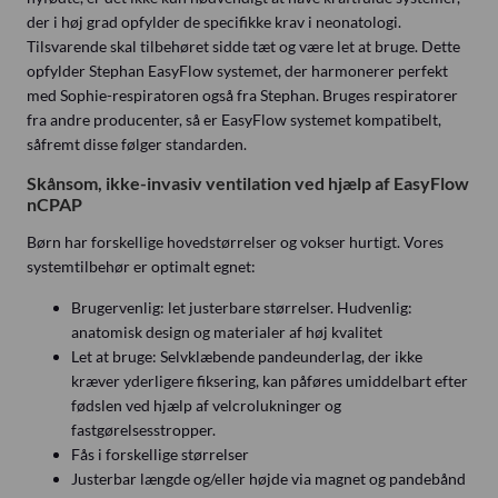
der i høj grad opfylder de specifikke krav i neonatologi.
Tilsvarende skal tilbehøret sidde tæt og være let at bruge. Dette
opfylder Stephan EasyFlow systemet, der harmonerer perfekt
med Sophie-respiratoren også fra Stephan. Bruges respiratorer
fra andre producenter, så er EasyFlow systemet kompatibelt,
såfremt disse følger standarden.
Skånsom, ikke-invasiv ventilation ved hjælp af EasyFlow
nCPAP
Børn har forskellige hovedstørrelser og vokser hurtigt. Vores
systemtilbehør er optimalt egnet:
Brugervenlig: let justerbare størrelser. Hudvenlig:
anatomisk design og materialer af høj kvalitet
Let at bruge: Selvklæbende pandeunderlag, der ikke
kræver yderligere fiksering, kan påføres umiddelbart efter
fødslen ved hjælp af velcrolukninger og
fastgørelsesstropper.
Fås i forskellige størrelser
Justerbar længde og/eller højde via magnet og pandebånd