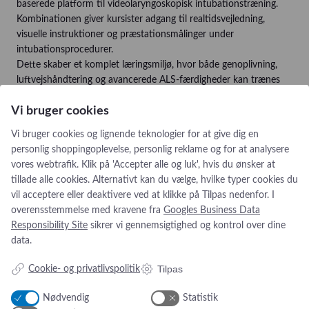
baserede platform til videolaryngoskopisk intubationstræning.
Kombinationen giver kursister adgang til realtidsvejledning,
visuelle instruktioner og præstationsmålinger under
intubationsprocedurer.
Dette skaber et komplet læringsmiljø, hvor både genoplivning,
luftvejshåndtering og avancerede ALS-færdigheder kan trænes
på samme platform.
Vi bruger cookies
Ideel til
Vi bruger cookies og lignende teknologier for at give dig en
Smart TruALS Adult er særligt velegnet til:
personlig shoppingoplevelse, personlig reklame og for at analysere
vores webtrafik. Klik på 'Accepter alle og luk', hvis du ønsker at
Hospitaler og akutmodtagelser
tillade alle cookies. Alternativt kan du vælge, hvilke typer cookies du
Anæstesi- og intensivafdelinger
vil acceptere eller deaktivere ved at klikke på Tilpas nedenfor. I
Ambulance- og præhospital træning
overensstemmelse med kravene fra
Googles Business Data
Simulationscentre
Responsibility Site
sikrer vi gennemsigtighed og kontrol over dine
Sundhedsuddannelser
data.
ALS-, AMLS- og resusciteringskurser
Kompetenceudvikling af akutpersonale
Tilpas
Cookie- og privatlivspolitik
Med Smart TruALS Adult får undervisere og kursister en komplet
Nødvendig
Statistik
ALS-simulator, der kombinerer realistiske procedurer, omfattende