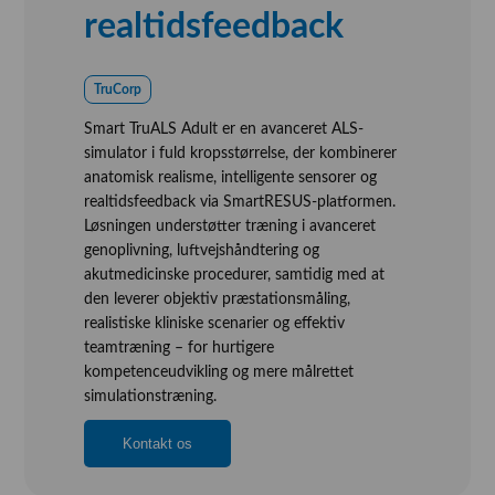
realtidsfeedback
Vision, Mission, Miljø og Kvalitet
Kliniske diætister
TruCorp
Salgs- og Leveringsbetingelser
Smart TruALS Adult er en avanceret ALS-
Ledige Stillinger
simulator i fuld kropsstørrelse, der kombinerer
anatomisk realisme, intelligente sensorer og
realtidsfeedback via SmartRESUS-platformen.
Løsningen understøtter træning i avanceret
genoplivning, luftvejshåndtering og
akutmedicinske procedurer, samtidig med at
den leverer objektiv præstationsmåling,
realistiske kliniske scenarier og effektiv
teamtræning – for hurtigere
kompetenceudvikling og mere målrettet
simulationstræning.
Kontakt os