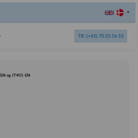
Tlf.: (+45) 70 25 56 10
0-EN og JT401-EN