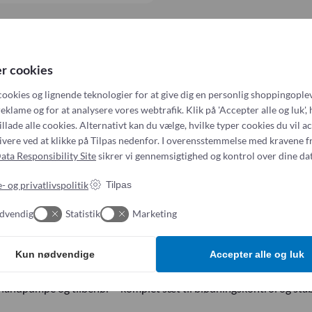
er cookies
alvorlige blødninger i områder, hvor traditionelle tourniqueter ikk
cookies og lignende teknologier for at give dig en personlig shoppingoplev
 for immobilisering af bækkenfrakturer.
eklame og for at analysere vores webtrafik. Klik på 'Accepter alle og luk', 
illade alle cookies. Alternativt kan du vælge, hvilke typer cookies du vil a
tivere ved at klikke på Tilpas nedenfor. I overensstemmelse med kravene f
æk fjernes, inden kompressionsenheden (TCD) oppustes. Når den 
ata Responsibility Site
sikrer vi gennemsigtighed og kontrol over dine dat
. Spændet fastholdes med en robust Velcro®-rem.
- og privatlivspolitik
Tilpas
en medfølgende håndpumpe eller en standard Luer-lock sprøjte, 
dvendig
Statistik
Marketing
res i forskellige konfigurationer, herunder med TCD Extender til a
Kun nødvendige
Accepter alle og luk
 håndpumpe og tilbehør – komplet sæt til blødningskontrol og stabi