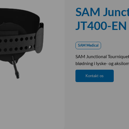
SAM Junct
JT400-EN
SAM Medical
SAM Junctional Tourniquet e
blødning i lyske- og aksil
Kontakt os