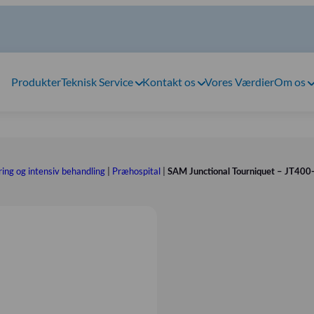
Produkter
Teknisk Service
Kontakt os
Vores Værdier
Om os
ing og intensiv behandling
|
Præhospital
|
SAM Junctional Tourniquet – JT40