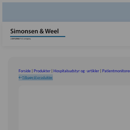
Forside
|
Produkter
|
Hospitalsudstyr og -artikler
|
Patientmonitorer
Tilbage til produkter