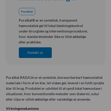
Referensinstallation
Vision, Mission, Miljø og Kvalitet
PuraStat
Kliniske diætister
PuraStat® er en syntetisk, transparent
Salgs- og Leveringsbetingelser
hæmostatisk gel til lokal blødningskontrol
under kirurgiske og interventionsprocedurer,
Ledige Stillinger
hvor standardmetoder ikke er tilstrækkelige
eller praktiske.
Kontakt os
PuraStat RADA16
er et syntetisk, bioresorberbart hæmostatisk
materiale i form af en klar, let viskøs gel, leveret i en fyldt sprøjte
klar til brug. Produktet er udviklet til at opnå lokal hæmostase i
situationer, hvor konventionelle metoder som diatermi, sutur
eller clips er utilstrækkelige eller vanskelige at anvende.
Virkningsmekanisme