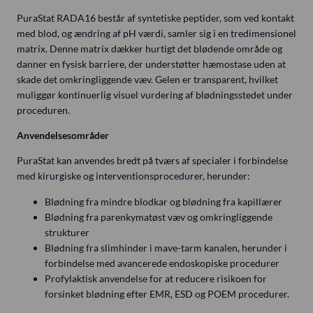
PuraStat RADA16 består af syntetiske peptider, som ved kontakt
med blod, og ændring af pH værdi, samler sig i en tredimensionel
matrix. Denne matrix dækker hurtigt det blødende område og
danner en fysisk barriere, der understøtter hæmostase uden at
skade det omkringliggende væv. Gelen er transparent, hvilket
muliggør kontinuerlig visuel vurdering af blødningsstedet under
proceduren.
Anvendelsesområder
PuraStat kan anvendes bredt på tværs af specialer i forbindelse
med kirurgiske og interventionsprocedurer, herunder:
Blødning fra mindre blodkar og blødning fra kapillærer
Blødning fra parenkymatøst væv og omkringliggende
strukturer
Blødning fra slimhinder i mave-tarm kanalen, herunder i
forbindelse med avancerede endoskopiske procedurer
Profylaktisk anvendelse for at reducere risikoen for
forsinket blødning efter EMR, ESD og POEM procedurer.