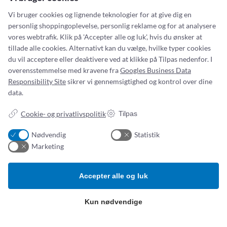
Vi bruger cookies og lignende teknologier for at give dig en
personlig shoppingoplevelse, personlig reklame og for at analysere
vores webtrafik. Klik på 'Accepter alle og luk', hvis du ønsker at
tillade alle cookies. Alternativt kan du vælge, hvilke typer cookies
du vil acceptere eller deaktivere ved at klikke på Tilpas nedenfor. I
overensstemmelse med kravene fra
Googles Business Data
Responsibility Site
sikrer vi gennemsigtighed og kontrol over dine
data.
Cookie- og privatlivspolitik
Tilpas
Nødvendig
Statistik
Marketing
Addresse:
Om os
Simonsen & Weel
Nyheder
Accepter alle og luk
Vejleåvej 66
Om os
2635 Ishøj
Kontakt os
Kun nødvendige
ESG-
rapport
CVR NR. 13093032