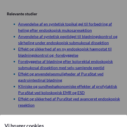
Relevante studier
Anvendelse af en syntetisk topikal gel til forbedring af
heling efter endoskopisk mukosaresektion
Anvendelse af syntetisk peptidgel til blødningskontrol og
sårheling under endoskopisk submukosal dissektion
Effekt og sikkerhed af en ny endoskopisk hæmostat til
blødningskontrol og -forebyggelse
Forebyggelse af blødning efter kolorektal endoskopisk
submukosal dissektion med selv‑samlende peptid
Effekt og anvendelsesmuligheder af PuraStat ved
gastrointestinal blødning
Kliniske og sundhedsøkonomiske effekter af profylaktisk
PuraStat ved koloskopisk EMR og ESD
Effekt og sikkerhed af PuraStat ved avanceret endoskopisk
resektion
Vi bruger cookies