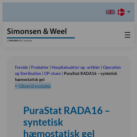
Produkter
Teknisk Service
Forside
|
Produkter
|
Hospitalsudstyr og -artikler
|
Operation
Retur-, Reklamations- og
Kontakt os
og Sterilisation
|
OP-stuen
|
PuraStat RADA16 – syntetisk
hæmostatisk gel
Reparationsformular
Send ordination
Vores Værdier
Tilbage til produkter
Om os
Bestyrelsen
PuraStat RADA16 –
Tlf.: (+45) 70 25 56 10
Udstillinger
syntetisk
Showroom
hæmostatisk gel