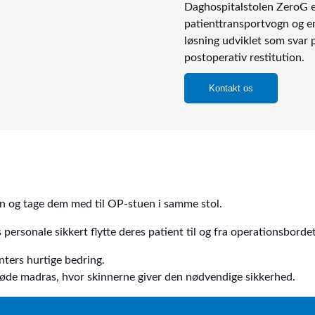
Daghospitalstolen ZeroG e
patienttransportvogn og en
løsning udviklet som svar 
postoperativ restitution.
Kontakt os
tion og tage dem med til OP-stuen i samme stol.
 personale sikkert flytte deres patient til og fra operationsbordet
enters hurtige bedring.
bløde madras, hvor skinnerne giver den nødvendige sikkerhed.