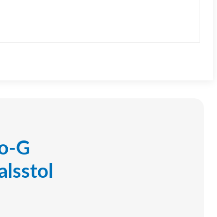
o-G
lsstol