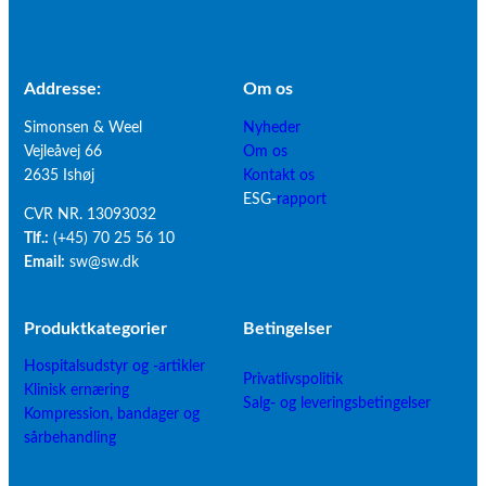
Addresse:
Om os
Simonsen & Weel
Nyheder
Vejleåvej 66
Om os
2635 Ishøj
Kontakt os
ESG-
rapport
CVR NR. 13093032
Tlf.:
(+45) 70 25 56 10
Email:
sw@sw.dk
Produktkategorier
B
etingelser
Hospitalsudstyr og -artikler
Privatlivspolitik
Klinisk ernæring
Salg- og leveringsbetingelser
Kompression, bandager og
sårbehandling