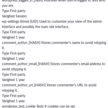
wordpress_logged_in_[hash]
Indicates when you're logged in, and who
you are.
Type
First-party
Varighed
Session
wp-settings-{time}-[UID]
Used to customize your view of the admin
interface and possibly the main site interface.
Type
First-party
Varighed
1 year
comment_author_{HASH}
Stores commenter's name to avoid retyping
it.
Type
First-party
Varighed
1 year
comment_author_email_{HASH}
Stores commenter's email address to
avoid retyping it.
Type
First-party
Varighed
1 year
comment_author_url_{HASH}
Stores commenter's URL to avoid
retyping it.
Type
First-party
Varighed
1 year
wordpress_test_cookie
Tests if cookies can be set.