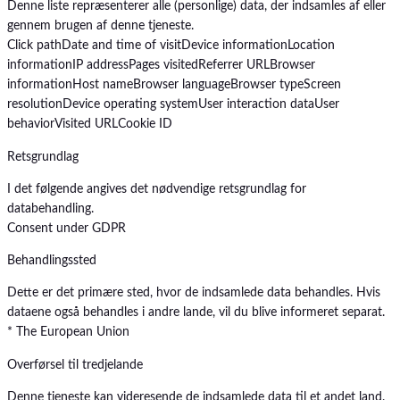
Denne liste repræsenterer alle (personlige) data, der indsamles af eller
gennem brugen af denne tjeneste.
Click path
Date and time of visit
Device information
Location
information
IP address
Pages visited
Referrer URL
Browser
information
Host name
Browser language
Browser type
Screen
resolution
Device operating system
User interaction data
User
behavior
Visited URL
Cookie ID
Retsgrundlag
I det følgende angives det nødvendige retsgrundlag for
databehandling.
Consent under GDPR
Behandlingssted
Dette er det primære sted, hvor de indsamlede data behandles. Hvis
dataene også behandles i andre lande, vil du blive informeret separat.
* The European Union
Overførsel til tredjelande
Denne tjeneste kan videresende de indsamlede data til et andet land.