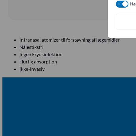
Nø
Intranasal atomizer til forstøvning af lægemidler
Nålestiksfri
Ingen krydsinfektion
Hurtig absorption
Ikke-invasiv