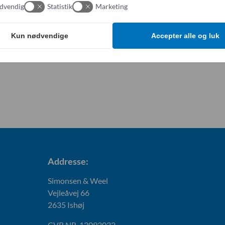
Kontakt os
dvendig
Statistik
Marketing
Kun nødvendige
Accepter alle og luk
Addresse:
Simonsen & Weel
Vejleåvej 66
2635 Ishøj
CVR NR. 13093032