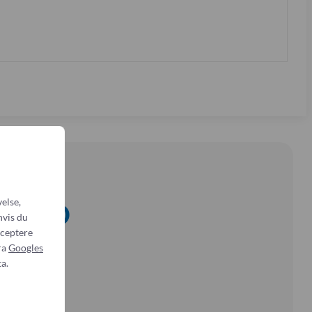
else,
MirAD
hvis du
cceptere
ra
Googles
a.