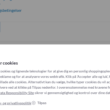
r
gsbetingelser
ing og intensiv behandling
|
Anæstesi & Intensiv
|
Marshall MirAD
r cookies
cookies og lignende teknologier for at give dig en personlig shoppingoplev
Marshall 
eklame og for at analysere vores webtrafik. Klik på 'Accepter alle og luk', 
illade alle cookies. Alternativt kan du vælge, hvilke typer cookies du vil a
tivere ved at klikke på Tilpas nedenfor. I overensstemmelse med kravene f
Marshall
ata Responsibility Site
sikrer vi gennemsigtighed og kontrol over dine dat
Intranasal atomizer
- og privatlivspolitik
Tilpas