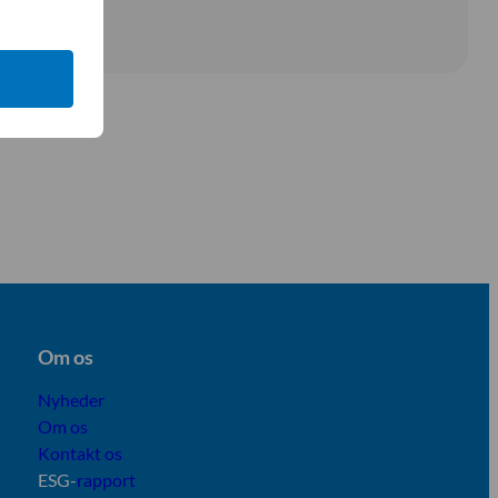
Om os
Nyheder
Om os
Kontakt os
ESG-
rapport