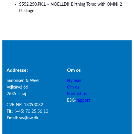
S552.250.PK.L – NOELLE® Birthing Torso with OMNI 2
Package
Addresse:
Om os
Simonsen & Weel
Nyheder
Vejleåvej 66
Om os
2635 Ishøj
Kontakt os
ESG-
rapport
CVR NR. 13093032
Tlf.:
(+45) 70 25 56 10
Email:
sw@sw.dk