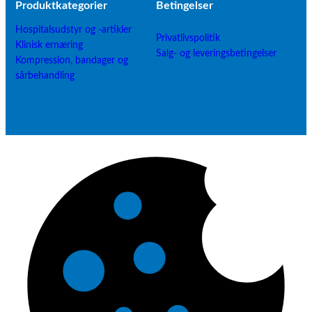
Produktkategorier
B
etingelser
Hospitalsudstyr og -artikler
Privatlivspolitik
Klinisk ernæring
Salg- og leveringsbetingelser
Kompression, bandager og
sårbehandling