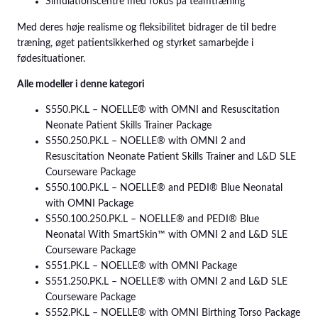
Simulationscentre med fokus på teamtræning
Med deres høje realisme og fleksibilitet bidrager de til bedre
træning, øget patientsikkerhed og styrket samarbejde i
fødesituationer.
Alle modeller i denne kategori
S550.PK.L – NOELLE® with OMNI and Resuscitation
Neonate Patient Skills Trainer Package
S550.250.PK.L – NOELLE® with OMNI 2 and
Resuscitation Neonate Patient Skills Trainer and L&D SLE
Courseware Package
S550.100.PK.L – NOELLE® and PEDI® Blue Neonatal
with OMNI Package
S550.100.250.PK.L – NOELLE® and PEDI® Blue
Neonatal With SmartSkin™ with OMNI 2 and L&D SLE
Courseware Package
S551.PK.L – NOELLE® with OMNI Package
S551.250.PK.L – NOELLE® with OMNI 2 and L&D SLE
Courseware Package
S552.PK.L – NOELLE® with OMNI Birthing Torso Package