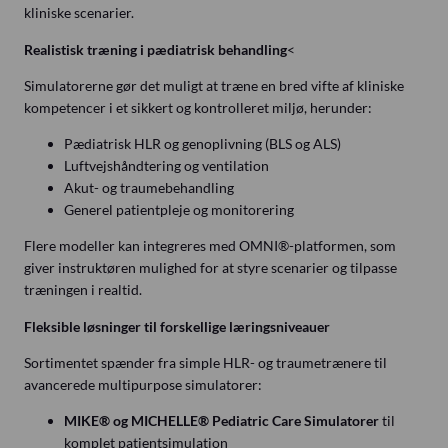
kliniske scenarier.
Realistisk træning i pædiatrisk behandling
<
Simulatorerne gør det muligt at træne en bred vifte af kliniske
kompetencer i et sikkert og kontrolleret miljø, herunder:
Pædiatrisk HLR og genoplivning (BLS og ALS)
Luftvejshåndtering og ventilation
Akut- og traumebehandling
Generel patientpleje og monitorering
Flere modeller kan integreres med OMNI®-platformen, som
giver instruktøren mulighed for at styre scenarier og tilpasse
træningen i realtid.
Fleksible løsninger til forskellige læringsniveauer
Sortimentet spænder fra simple HLR- og traumetrænere til
avancerede multipurpose simulatorer:
MIKE® og MICHELLE® Pediatric Care Simulatorer
til
komplet patientsimulation