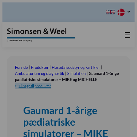
Produkter
Teknisk Service
Forside
|
Produkter
|
Hospitalsudstyr og -artikler
|
Retur-, Reklamations- og
Kontakt os
Ambulatorium og diagnostik
|
Simulation
|
Gaumard 1-årige
pædiatriske simulatorer – MIKE og MICHELLE
Reparationsformular
Send ordination
Vores Værdier
Tilbage til produkter
Om os
Bestyrelsen
Gaumard 1-årige
Tlf.: (+45) 70 25 56 10
Udstillinger
pædiatriske
Showroom
simulatorer – MIKE