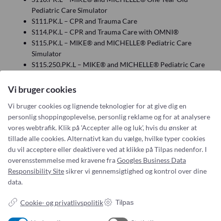
Pediatric Care Simulator
S111.PK.L – CPR and Trauma Care
S114.PK.L – CPR and Trauma Care with OMNI®
S115.PK.L – MIKE® and MICHELLE® Pediatric Care
Simulator
S115.250.PK.L – MIKE® and MICHELLE® Pediatric Care
Simulator With OMNI® 2
S117.PK.L – One Year Multipurpose Patient
Vi bruger cookies
S117.250.PK.L – One Year Multipurpose Patient with
Vi bruger cookies og lignende teknologier for at give dig en
OMNI® 2
personlig shoppingoplevelse, personlig reklame og for at analysere
vores webtrafik. Klik på 'Accepter alle og luk', hvis du ønsker at
tillade alle cookies. Alternativt kan du vælge, hvilke typer cookies
du vil acceptere eller deaktivere ved at klikke på Tilpas nedenfor. I
overensstemmelse med kravene fra
Googles Business Data
Responsibility Site
sikrer vi gennemsigtighed og kontrol over dine
data.
Cookie- og privatlivspolitik
Tilpas