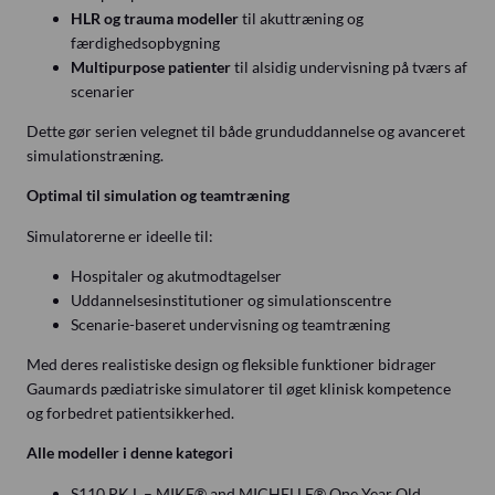
HLR og trauma modeller
til akuttræning og
færdighedsopbygning
Multipurpose patienter
til alsidig undervisning på tværs af
scenarier
Dette gør serien velegnet til både grunduddannelse og avanceret
simulationstræning.
Optimal til simulation og teamtræning
Simulatorerne er ideelle til:
Hospitaler og akutmodtagelser
Uddannelsesinstitutioner og simulationscentre
Scenarie-baseret undervisning og teamtræning
Med deres realistiske design og fleksible funktioner bidrager
Gaumards pædiatriske simulatorer til øget klinisk kompetence
og forbedret patientsikkerhed.
Alle modeller i denne kategori
S110.PK.L – MIKE® and MICHELLE® One Year Old