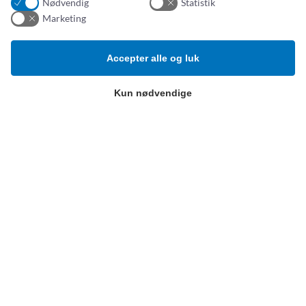
Nødvendig
Statistik
Addresse:
Om os
Marketing
Simonsen & Weel
Nyheder
Vejleåvej 66
Om os
Accepter alle og luk
2635 Ishøj
Kontakt os
ESG-
rapport
CVR NR. 13093032
Kun nødvendige
Tlf.:
(+45) 70 25 56 10
Email:
sw@sw.dk
Produktkategorier
B
etingelser
Hospitalsudstyr og -artikler
Privatlivspolitik
Klinisk ernæring
Salg- og leveringsbetingelser
Kompression, bandager og
sårbehandling