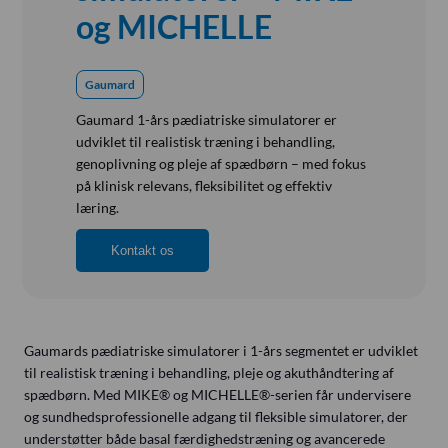
Referensinstallation
og MICHELLE
Vision, Mission, Miljø og Kvalitet
Kliniske diætister
Gaumard
Salgs- og Leveringsbetingelser
Gaumard 1-års pædiatriske simulatorer er
Ledige Stillinger
udviklet til realistisk træning i behandling,
genoplivning og pleje af spædbørn – med fokus
på klinisk relevans, fleksibilitet og effektiv
læring.
Kontakt os
Gaumards pædiatriske simulatorer i 1-års segmentet er udviklet
til realistisk træning i behandling, pleje og akuthåndtering af
spædbørn. Med MIKE® og MICHELLE®-serien får undervisere
og sundhedsprofessionelle adgang til fleksible simulatorer, der
understøtter både basal færdighedstræning og avancerede