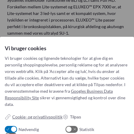
Systemet indeholder funktionerne BLI og LCI samt Full HD.
Forskellen mellem Lite-systemet og ELUXEO™ EPX 7000 er, at
Lite-systemet har 3 led-lys samt er et kompakt system, hvor
lyskilden er integreret i processoren. ELUXEO™ Lite passer
perfekt i bronkoskopistakken, på kirurgisk afdeling og akutvogn
sammen med vores ultralyd SU-1.
Se datablad for Eluxeo Lite EPX-600 her
.
Vi bruger cookies
Vi bruger cookies og lignende teknologier for at give dig en
personlig shoppingoplevelse, personlig reklame og for at analysere
vores webtrafik. Klik på 'Accepter alle og luk', hvis du ønsker at
tillade alle cookies. Alternativt kan du vælge, hvilke typer cookies
du vil acceptere eller deaktivere ved at klikke på Tilpas nedenfor. I
overensstemmelse med kravene fra
Googles Business Data
Addresse:
Om os
Responsibility Site
sikrer vi gennemsigtighed og kontrol over dine
data.
Simonsen & Weel
Nyheder
Vejleåvej 66
Om os
Cookie- og privatlivspolitik
Tilpas
2635 Ishøj
Kontakt os
ESG-
rapport
CVR NR. 13093032
Nødvendig
Statistik