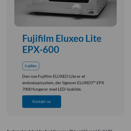
Referensinstallation
Vision, Mission, Miljø og Kvalitet
Kliniske diætister
Salgs- og Leveringsbetingelser
Fujifilm Eluxeo Lite
Ledige Stillinger
EPX-600
Fujifilm
Den nye Fujifilm ELUXEO Lite er et
endoskopisystem, der ligesom ELUXEO™ EPX
7000 fungerer med LED-lyskilde.
Kontakt os