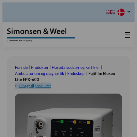
Produkter
Teknisk Service
Forside
|
Produkter
|
Hospitalsudstyr og -artikler
|
Retur-, Reklamations- og
Kontakt os
Ambulatorium og diagnostik
|
Endoskopi
|
Fujifilm Eluxeo
Lite EPX-600
Reparationsformular
Send ordination
Vores Værdier
Tilbage til produkter
Om os
Bestyrelsen
Tlf.: (+45) 70 25 56 10
Udstillinger
Showroom