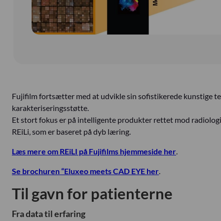
Fujifilm fortsætter med at udvikle sin sofistikerede kunstige 
karakteriseringsstøtte.
Et stort fokus er på intelligente produkter rettet mod radiolo
REiLi, som er baseret på dyb læring.
Læs mere om REiLI på Fujifilms hjemmeside her
.
Se brochuren “Eluxeo meets CAD EYE her
.
Til gavn for patienterne
Fra data til erfaring