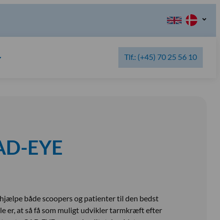
Tlf.: (+45) 70 25 56 10
CAD-EYE
jælpe både scoopers og patienter til den bedst
e er, at så få som muligt udvikler tarmkræft efter