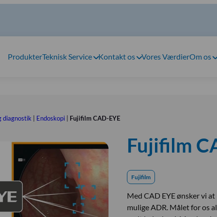
Produkter
Teknisk Service
Kontakt os
Vores Værdier
Om os
 diagnostik
|
Endoskopi
|
Fujifilm CAD-EYE
Fujifilm 
Fujifilm
Med CAD EYE ønsker vi at h
mulige ADR. Målet for os all