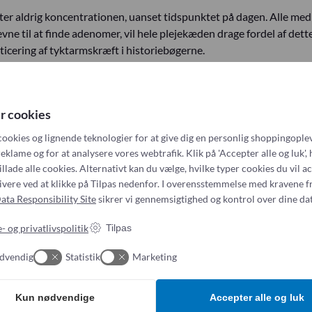
er aldrig koncentrationen, uanset tidspunktet på dagen. Alle med 
e til at finde adenomer, vil hele plejekæden drage fordel af dette
ticering af tyktarmskræft i historiebøgerne.
gergrænseflade under detektionsarbejdet. Ændringerne er tydeligt
r cookies
cookies og lignende teknologier for at give dig en personlig shoppingoplev
eklame og for at analysere vores webtrafik. Klik på 'Accepter alle og luk', 
illade alle cookies. Alternativt kan du vælge, hvilke typer cookies du vil a
tivere ved at klikke på Tilpas nedenfor. I overensstemmelse med kravene f
ata Responsibility Site
sikrer vi gennemsigtighed og kontrol over dine dat
ten med det bedst mulige udstyr til at maksimere kvaliteten af k
oskopets knapper.
- og privatlivspolitik
Tilpas
rakterisering af resultaterne.
dvendig
Statistik
Marketing
lydsignal. Karakteristikken, der følger, viser også, hvor i billedet 
YE følger lystilstandene.
Kun nødvendige
Accepter alle og luk