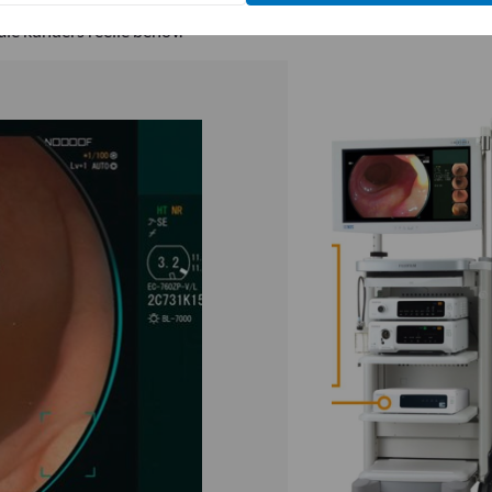
logi REiLI. Fujifilm har en yderst kompetent R&D organisation ind
ale kunders reelle behov.