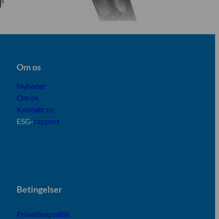
Om os
Nyheder
Om os
Kontakt os
ESG-
rapport
B
etingelser
Privatlivspolitik