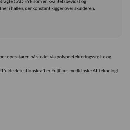
etragte CAD EYE som en kvalitetsbevidst og
tner i hallen, der konstant kigger over skulderen.
ælper operatøren på stedet via polypdetekteringsstøtte og
aftfulde detektionskraft er Fujifilms medicinske AI-teknologi