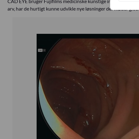
CAD EYE bruger Fujifilms medicinske kunstige intelligenstekno
arv, har de hurtigt kunne udvikle nye løsninger der møder glob