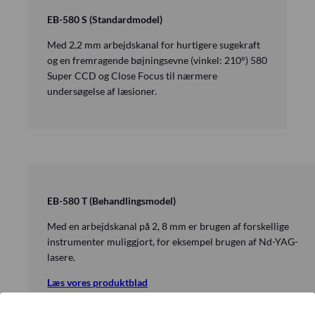
EB-580 S (Standardmodel)
Med 2,2 mm arbejdskanal for hurtigere sugekraft
og en fremragende bøjningsevne (vinkel: 210°) 580
Super CCD og Close Focus til nærmere
undersøgelse af læsioner.
EB-580 T (Behandlingsmodel)
Med en arbejdskanal på 2, 8 mm er brugen af forskellige
instrumenter muliggjort, for eksempel brugen af Nd-YAG-
lasere.
Læs vores produktblad