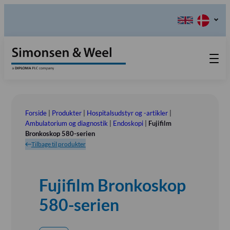
Produkter
Teknisk Service
Forside
|
Produkter
|
Hospitalsudstyr og -artikler
|
Retur-, Reklamations- og
Kontakt os
Ambulatorium og diagnostik
|
Endoskopi
|
Fujifilm
Bronkoskop 580-serien
Reparationsformular
Send ordination
Vores Værdier
Tilbage til produkter
Om os
Bestyrelsen
Fujifilm Bronkoskop
Tlf.: (+45) 70 25 56 10
Udstillinger
580-serien
Showroom