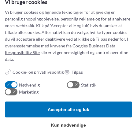
Vi bruger cookies
Vi bruger cookies og lignende teknologier for at give dig en
personlig shoppingoplevelse, personlig reklame og for at analysere
vores webtrafik. Klik på 'Accepter alle og luk', hvis du ønsker at
tillade alle cookies. Alternativt kan du vælge, hvilke typer cookies
du vil acceptere eller deaktivere ved at klikke på Tilpas nedenfor. I
overensstemmelse med kravene fra
Googles Business Data
Responsibility Site
sikrer vi gennemsigtighed og kontrol over dine
data.
Addresse:
Om os
Cookie- og privatlivspolitik
Tilpas
Simonsen & Weel
Nyheder
Vejleåvej 66
Om os
Nødvendig
Statistik
2635 Ishøj
Kontakt os
Marketing
ESG-
rapport
CVR NR. 13093032
Tlf.:
(+45) 70 25 56 10
Accepter alle og luk
Email:
sw@sw.dk
Kun nødvendige
Produktkategorier
B
etingelser