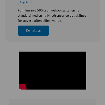
Referensinstallation
Fujifilm
Vision, Mission, Miljø og Kvalitet
Fujifilms nye 580 bronkoskop sætter en ny
Kliniske diætister
standard med en ny billedsensor og optisk linse
for uovertruffen billedkvalitet.
Salgs- og Leveringsbetingelser
Kontakt os
Ledige Stillinger