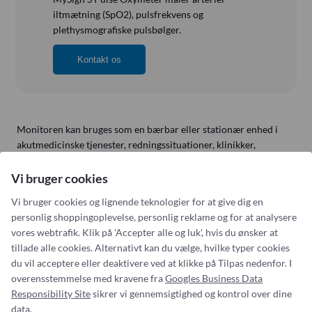
iltmætning (SpO2), pulsfrekvens og
plethysmografiske pulsbølger.
Kontakt os
Monitoren kan bruges som en bærbar eller stationær enhed i
akutmedicinske tjenester, redningssituationer, klinikker,
hospitaler, plejehjem og ambulante omgivelser.
Vi bruger cookies
Se brochure her
Vi bruger cookies og lignende teknologier for at give dig en
personlig shoppingoplevelse, personlig reklame og for at analysere
vores webtrafik. Klik på 'Accepter alle og luk', hvis du ønsker at
tillade alle cookies. Alternativt kan du vælge, hvilke typer cookies
du vil acceptere eller deaktivere ved at klikke på Tilpas nedenfor. I
overensstemmelse med kravene fra
Googles Business Data
Responsibility Site
sikrer vi gennemsigtighed og kontrol over dine
Addresse:
Om os
data.