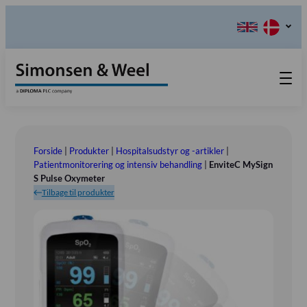
Produkter
Teknisk Service
Forside
|
Produkter
|
Hospitalsudstyr og -artikler
|
Retur-, Reklamations- og
Kontakt os
Patientmonitorering og intensiv behandling
|
EnviteC MySign
S Pulse Oxymeter
Reparationsformular
Send ordination
Vores Værdier
Tilbage til produkter
Om os
Bestyrelsen
Tlf.: (+45) 70 25 56 10
Udstillinger
Showroom