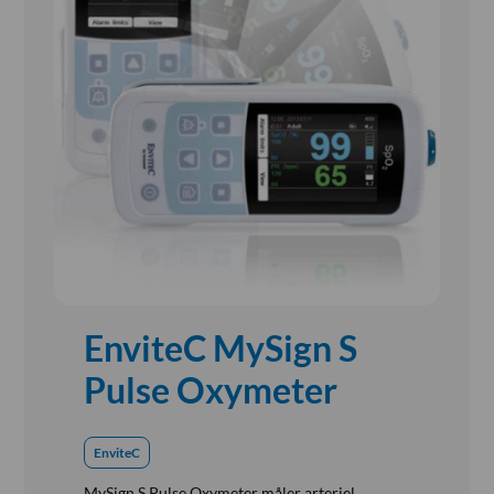
Referensinstallation
Vision, Mission, Miljø og Kvalitet
Kliniske diætister
Salgs- og Leveringsbetingelser
Ledige Stillinger
EnviteC MySign S
Pulse Oxymeter
EnviteC
MySign S Pulse Oxymeter måler arteriel