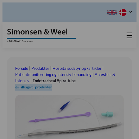
Produkter
Teknisk Service
Forside
|
Produkter
|
Hospitalsudstyr og -artikler
|
Retur-, Reklamations- og
Kontakt os
Patientmonitorering og intensiv behandling
|
Anæstesi &
Intensiv
|
Endotracheal Spiraltube
Reparationsformular
Send ordination
Vores Værdier
Tilbage til produkter
Om os
Bestyrelsen
Tlf.: (+45) 70 25 56 10
Udstillinger
Showroom