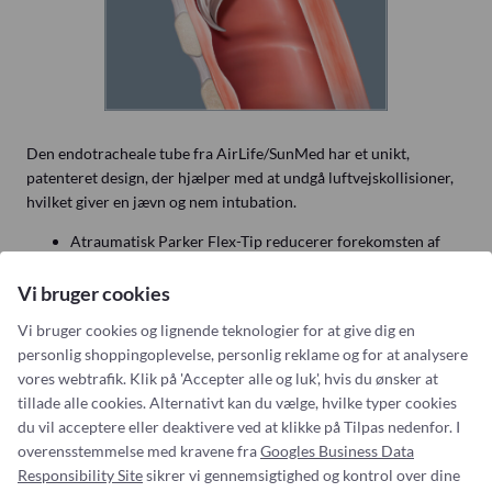
Den endotracheale tube fra AirLife/SunMed har et unikt,
patenteret design, der hjælper med at undgå luftvejskollisioner,
hvilket giver en jævn og nem intubation.
Atraumatisk Parker Flex-Tip reducerer forekomsten af
luftvejskollision
Bløde, fleksible, afrundede spidser glider let gennem
Vi bruger cookies
luftvejenes anatomi
Vi bruger cookies og lignende teknologier for at give dig en
Centreret spids forhindrer traumer i luftvejene
personlig shoppingoplevelse, personlig reklame og for at analysere
Tip omslutter intubationsguider, introducers og stiletter
vores webtrafik. Klik på 'Accepter alle og luk', hvis du ønsker at
tæt.
tillade alle cookies. Alternativt kan du vælge, hvilke typer cookies
Se brochure her.
du vil acceptere eller deaktivere ved at klikke på Tilpas nedenfor. I
overensstemmelse med kravene fra
Googles Business Data
Responsibility Site
sikrer vi gennemsigtighed og kontrol over dine