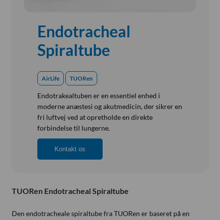
Referensinstallation
Vision, Mission, Miljø og Kvalitet
Endotracheal
Kliniske diætister
Spiraltube
Salgs- og Leveringsbetingelser
Ledige Stillinger
AirLife
TUORen
Endotrakealtuben er en essentiel enhed i
moderne anæstesi og akutmedicin, der sikrer en
fri luftvej ved at opretholde en direkte
forbindelse til lungerne.
Kontakt os
TUORen Endotracheal Spiraltube
Den endotracheale spiraltube fra TUORen er baseret på en