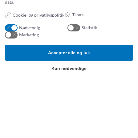
data.
Cookie- og privatlivspolitik
Tilpas
Nødvendig
Statistik
Addresse:
Om os
Marketing
Simonsen & Weel
Nyheder
Vejleåvej 66
Om os
Accepter alle og luk
2635 Ishøj
Kontakt os
ESG-
rapport
Kun nødvendige
CVR NR. 13093032
Tlf.:
(+45) 70 25 56 10
Email:
sw@sw.dk
Produktkategorier
B
etingelser
Hospitalsudstyr og -artikler
Privatlivspolitik
Klinisk ernæring
Salg- og leveringsbetingelser
Kompression, bandager og
sårbehandling