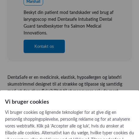
Marshall
Vision, Mission, Miljø og Kvalitet
Beskyt din patient mod tandskader ved brug af
laryngoscop med Dentasafe Intubating Dental
Kliniske diætister
Guard tandbeskytter fra Salmon Medical
Salgs- og Leveringsbetingelser
Innovations.
Ledige Stillinger
Kontakt os
DentaSafe er en medicinsk, elastisk, hypoallergen og latexfri
skumstrimmel designet til at strække og tilpasse sig samtidig
med, at den giver fleksibilitet til at manøvrere selv de mest
vanskelige intubationer.
Vi bruger cookies
Vi bruger cookies og lignende teknologier for at give dig en
personlig shoppingoplevelse, personlig reklame og for at analysere
vores webtrafik. Klik på 'Accepter alle og luk', hvis du ønsker at
tillade alle cookies. Alternativt kan du vælge, hvilke typer cookies du