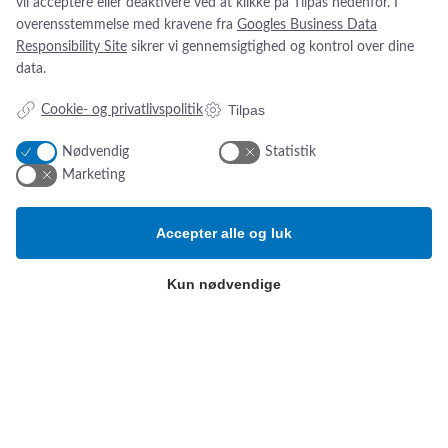
vil acceptere eller deaktivere ved at klikke på Tilpas nedenfor. I
Addresse:
Om os
overensstemmelse med kravene fra
Googles Business Data
Simonsen & Weel
Nyheder
Responsibility Site
sikrer vi gennemsigtighed og kontrol over dine
Vejleåvej 66
Om os
data.
2635 Ishøj
Kontakt os
Tilpas
ESG-
rapport
Cookie- og privatlivspolitik
CVR NR. 13093032
Tlf.:
(+45) 70 25 56 10
Nødvendig
Statistik
Email:
sw@sw.dk
Marketing
Produktkategorier
B
etingelser
Accepter alle og luk
Hospitalsudstyr og -artikler
Privatlivspolitik
Kun nødvendige
Klinisk ernæring
Salg- og leveringsbetingelser
Kompression, bandager og
sårbehandling
Cookie-indstillinger