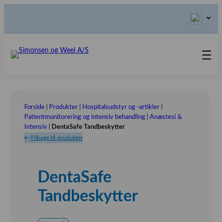
Produkter
Teknisk Service
Forside
|
Produkter
|
Hospitalsudstyr og -artikler
|
Retur-, Reklamations- og
Kontakt os
Patientmonitorering og intensiv behandling
|
Anæstesi &
Intensiv
|
DentaSafe Tandbeskytter
Reparationsformular
Send ordination
Vores Værdier
Tilbage til produkter
Om os
Bestyrelsen
DentaSafe
Tlf.: (+45) 70 25 56 10
Udstillinger
Tandbeskytter
Showroom
Referensinstallation