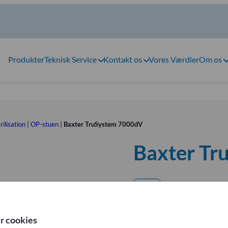
Produkter
Teknisk Service
Kontakt os
Vores Værdier
Om os
ilisation
|
OP-stuen
|
Baxter TruSystem 7000dV
Baxter Tr
Baxter
Som det eneste operationsl
kompatibelt med da Vinci® X
r cookies