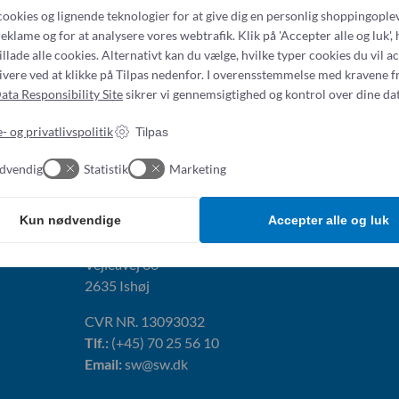
betyder at lejet kan gå i f.
cookies og lignende teknologier for at give dig en personlig shoppingoplev
frakobles.
eklame og for at analysere vores webtrafik. Klik på 'Accepter alle og luk', 
illade alle cookies. Alternativt kan du vælge, hvilke typer cookies du vil a
Kontakt os
tivere ved at klikke på Tilpas nedenfor. I overensstemmelse med kravene f
ata Responsibility Site
sikrer vi gennemsigtighed og kontrol over dine dat
- og privatlivspolitik
Tilpas
dvendig
Statistik
Marketing
Addresse:
Kun nødvendige
Accepter alle og luk
Simonsen & Weel
Vejleåvej 66
2635 Ishøj
CVR NR. 13093032
Tlf.:
(+45) 70 25 56 10
Email:
sw@sw.dk