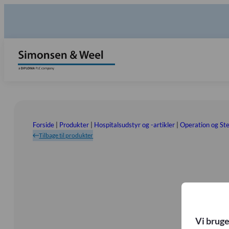
Forside
|
Produkter
|
Hospitalsudstyr og -artikler
|
Operation og Ster
Tilbage til produkter
Vi bruge