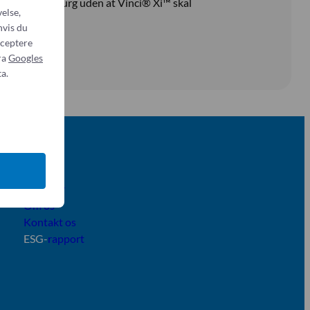
eks. Trendelenburg uden at Vinci® Xi™ skal
else,
hvis du
cceptere
ra
Googles
a.
Om os
Nyheder
Om os
Kontakt os
ESG-
rapport