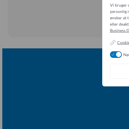
Vi bruger 
personlig r
ønsker at t
eller deak
Business D
Cookie
Nø