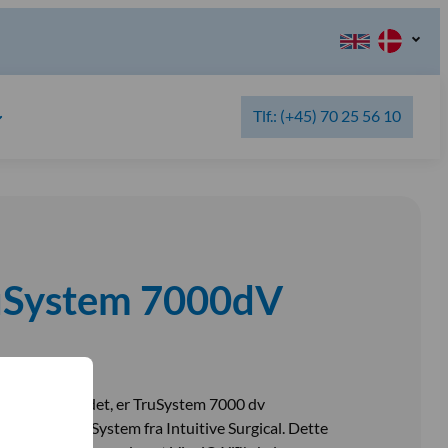
Tlf.: (+45) 70 25 56 10
uSystem 7000dV
eje på markedet, er TruSystem 7000 dv
i™ Surgical System fra Intuitive Surgical. Dette