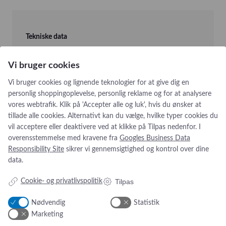
Tekniske data
Lysintensitet ved 1 m afstand: 80.000 Lux
Vi bruger cookies
Farvetemperatur: 4.500 K
Lysfelt ved 1 m afstand: 160 mm
Vi bruger cookies og lignende teknologier for at give dig en
Farvegengivelsesindeks: 96 Ra
personlig shoppingoplevelse, personlig reklame og for at analysere
LED levetid: 40.000 timer
vores webtrafik. Klik på 'Accepter alle og luk', hvis du ønsker at
tillade alle cookies. Alternativt kan du vælge, hvilke typer cookies du
vil acceptere eller deaktivere ved at klikke på Tilpas nedenfor. I
overensstemmelse med kravene fra
Googles Business Data
Responsibility Site
sikrer vi gennemsigtighed og kontrol over dine
data.
Tilpas
Cookie- og privatlivspolitik
Nødvendig
Statistik
Addresse:
Om os
Marketing