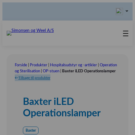
Produkter
Teknisk Service
Forside
|
Produkter
|
Hospitalsudstyr og -artikler
|
Operation
Retur-, Reklamations- og
Kontakt os
og Sterilisation
|
OP-stuen
|
Baxter iLED Operationslamper
Tilbage til produkter
Reparationsformular
Send ordination
Vores Værdier
Om os
Baxter iLED
Bestyrelsen
Tlf.: (+45) 70 25 56 10
Operationslamper
Udstillinger
Showroom
Baxter
Referensinstallation