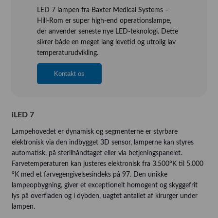
LED 7 lampen fra Baxter Medical Systems –
Vision, Mission, Miljø og Kvalitet
Hill-Rom er super high-end operationslampe,
Kliniske diætister
der anvender seneste nye LED-teknologi. Dette
sikrer både en meget lang levetid og utrolig lav
Salgs- og Leveringsbetingelser
temperaturudvikling.
Ledige Stillinger
Kontakt os
iLED 7
Lampehovedet er dynamisk og segmenterne er styrbare
elektronisk via den indbygget 3D sensor, lamperne kan styres
automatisk, på sterilhåndtaget eller via betjeningspanelet.
Farvetemperaturen kan justeres elektronisk fra 3.500°K til 5.000
°K med et farvegengivelsesindeks på 97. Den unikke
lampeopbygning, giver et exceptionelt homogent og skyggefrit
lys på overfladen og i dybden, uagtet antallet af kirurger under
lampen.