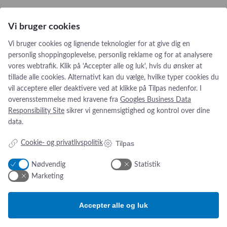
Tekniske data
Vi bruger cookies
Lysstyrke ved op til130 cm: 160.000 Lux
Vi bruger cookies og lignende teknologier for at give dig en
Justerbar farvetemperaur: 3.500 – 5.000 K i 4 trin
personlig shoppingoplevelse, personlig reklame og for at analysere
Farvegengivelsesindex: 97 Ra
vores webtrafik. Klik på 'Accepter alle og luk', hvis du ønsker at
Regulering af lysstyrke: 100 – 30 % (5 % ENDO)
tillade alle cookies. Alternativt kan du vælge, hvilke typer cookies du
Fokuserbart lysfelt: 160 – 250 mm
vil acceptere eller deaktivere ved at klikke på Tilpas nedenfor. I
LED levetid: >60.000 timer
overensstemmelse med kravene fra
Googles Business Data
Strømforbrug: >160W for det komplette system
Responsibility Site
sikrer vi gennemsigtighed og kontrol over dine
data.
Tilpas
Cookie- og privatlivspolitik
Nødvendig
Statistik
Addresse:
Om os
Marketing
Simonsen & Weel
Nyheder
Vejleåvej 66
Om os
Accepter alle og luk
2635 Ishøj
Kontakt os
ESG-
rapport
CVR NR. 13093032