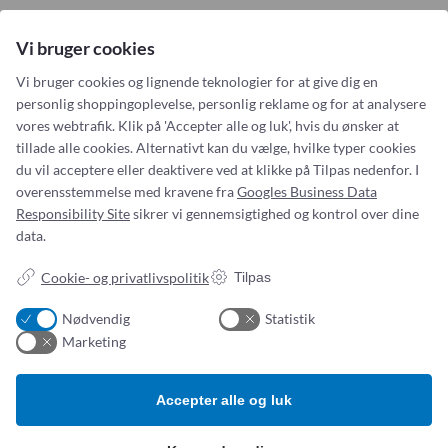
Se brochure her.
Vi bruger cookies
Vi bruger cookies og lignende teknologier for at give dig en
personlig shoppingoplevelse, personlig reklame og for at analysere
vores webtrafik. Klik på 'Accepter alle og luk', hvis du ønsker at
tillade alle cookies. Alternativt kan du vælge, hvilke typer cookies
du vil acceptere eller deaktivere ved at klikke på Tilpas nedenfor. I
Addresse:
Om os
overensstemmelse med kravene fra
Googles Business Data
Responsibility Site
sikrer vi gennemsigtighed og kontrol over dine
Simonsen & Weel
Nyheder
data.
Vejleåvej 66
Om os
2635 Ishøj
Kontakt os
Cookie- og privatlivspolitik
Tilpas
ESG-
rapport
CVR NR. 13093032
Nødvendig
Statistik
Tlf.:
(+45) 70 25 56 10
Marketing
Email:
sw@sw.dk
Accepter alle og luk
Produktkategorier
B
etingelser
Hospitalsudstyr og -artikler