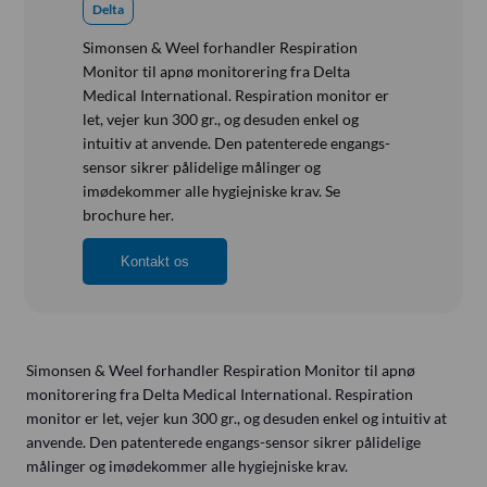
Referensinstallation
Delta
Vision, Mission, Miljø og Kvalitet
Simonsen & Weel forhandler Respiration
Kliniske diætister
Monitor til apnø monitorering fra Delta
Medical International. Respiration monitor er
Salgs- og Leveringsbetingelser
let, vejer kun 300 gr., og desuden enkel og
intuitiv at anvende. Den patenterede engangs-
Ledige Stillinger
sensor sikrer pålidelige målinger og
imødekommer alle hygiejniske krav. Se
brochure her.
Kontakt os
Simonsen & Weel forhandler Respiration Monitor til apnø
monitorering fra Delta Medical International. Respiration
monitor er let, vejer kun 300 gr., og desuden enkel og intuitiv at
anvende. Den patenterede engangs-sensor sikrer pålidelige
målinger og imødekommer alle hygiejniske krav.