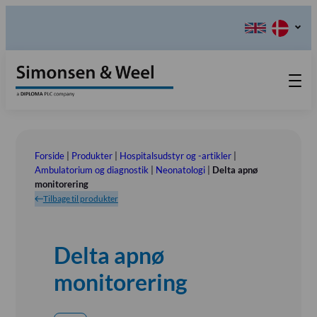
Produkter
Teknisk Service
Forside
|
Produkter
|
Hospitalsudstyr og -artikler
|
Retur-, Reklamations- og
Kontakt os
Ambulatorium og diagnostik
|
Neonatologi
|
Delta apnø
monitorering
Reparationsformular
Send ordination
Vores Værdier
Tilbage til produkter
Om os
Bestyrelsen
Delta apnø
Tlf.: (+45) 70 25 56 10
Udstillinger
monitorering
Showroom