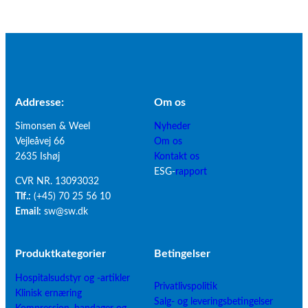
Addresse:
Om os
Simonsen & Weel
Nyheder
Vejleåvej 66
Om os
2635 Ishøj
Kontakt os
ESG-
rapport
CVR NR. 13093032
Tlf.:
(+45) 70 25 56 10
Email:
sw@sw.dk
Produktkategorier
B
etingelser
Hospitalsudstyr og -artikler
Privatlivspolitik
Klinisk ernæring
Salg- og leveringsbetingelser