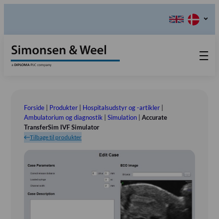
Produkter
Teknisk Service
Forside
|
Produkter
|
Hospitalsudstyr og -artikler
|
Retur-, Reklamations- og
Kontakt os
Ambulatorium og diagnostik
|
Simulation
|
Accurate
TransferSim IVF Simulator
Reparationsformular
Send ordination
Vores Værdier
Tilbage til produkter
Om os
Bestyrelsen
Tlf.: (+45) 70 25 56 10
Udstillinger
Showroom