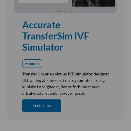
Referensinstallation
Vision, Mission, Miljø og Kvalitet
Kliniske diætister
Accurate
Salgs- og Leveringsbetingelser
TransferSim IVF
Ledige Stillinger
Simulator
Accurate
TransferSim er en virtuel IVF simulator designet
til træning af klinikere i de psykomotoriske og
kliniske færdigheder, der er forbundet med
ultralydsstyret embryo-overførsel.
Kontakt os