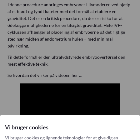
I denne procedure anbringes embryoner i livmoderen ved hjælp
af et blødt og tyndt kateter med det formål at etablere en
graviditet. Det er en kritisk procedure, da der er risiko for at
ødelægge mulighederne for en tilsigtet graviditet. Hele IVF-
cyklussen afhænger af placering af embryoerne på det rigtige
sted nær midten af endometrium hulen – med minimal
påvirkning.
Til dette formål er den ultralydstyrede embryooverførsel den
mest effektive teknik.
Se hvordan det virker på videoen her …
Vi bruger cookies
Vi bruger cookies og lignende teknologier for at give dig en