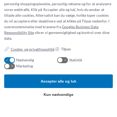
personlig shoppingoplevelse, personlig reklame og for at analysere
vores webtrafik. Klik på 'Accepter alle og luk', hvis du ønsker at
tillade alle cookies. Alternativt kan du vælge, hvilke typer cookies
du vil acceptere eller deaktivere ved at klikke på Tilpas nedenfor. I
overensstemmelse med kravene fra
Googles Business Data
Responsibility Site
sikrer vi gennemsigtighed og kontrol over dine
data.
Addresse:
Om os
Cookie- og privatlivspolitik
Tilpas
Simonsen & Weel
Nyheder
Vejleåvej 66
Om os
Nødvendig
Statistik
2635 Ishøj
Kontakt os
Marketing
ESG-
rapport
CVR NR. 13093032
Tlf.:
(+45) 70 25 56 10
Accepter alle og luk
Email:
sw@sw.dk
Kun nødvendige
Produktkategorier
B
etingelser
Hospitalsudstyr og -artikler
Privatlivspolitik
Klinisk ernæring
Salg- og leveringsbetingelser