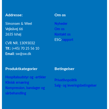
Addresse:
Om os
Simonsen & Weel
Nyheder
Vejleåvej 66
Om os
2635 Ishøj
Kontakt os
ESG-
rapport
CVR NR. 13093032
Tlf.:
(+45) 70 25 56 10
Email:
sw@sw.dk
Produktkategorier
B
etingelser
Hospitalsudstyr og -artikler
Privatlivspolitik
Klinisk ernæring
Salg- og leveringsbetingelser
Kompression, bandager og
sårbehandling