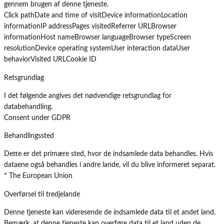
gennem brugen af denne tjeneste.
Click path
Date and time of visit
Device information
Location
information
IP address
Pages visited
Referrer URL
Browser
information
Host name
Browser language
Browser type
Screen
resolution
Device operating system
User interaction data
User
behavior
Visited URL
Cookie ID
Retsgrundlag
I det følgende angives det nødvendige retsgrundlag for
databehandling.
Consent under GDPR
Behandlingssted
Dette er det primære sted, hvor de indsamlede data behandles. Hvis
dataene også behandles i andre lande, vil du blive informeret separat.
* The European Union
Overførsel til tredjelande
Denne tjeneste kan videresende de indsamlede data til et andet land.
Bemærk, at denne tjeneste kan overføre data til et land uden de