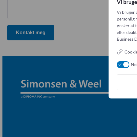
Vi bruge
Vi bruger 
personlig r
ønsker at t
eller deak
Kontakt meg
Business D
Cookie
Nø