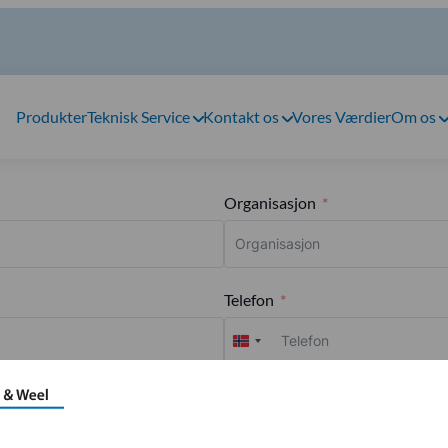
Produkter
Teknisk Service
Kontakt os
Vores Værdier
Om os
Organisasjon
Telefon
Norway
+47