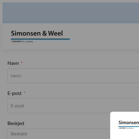
Navn
E-post
Beskjed