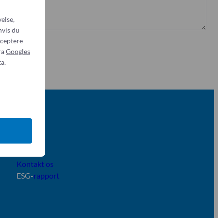
else,
hvis du
cceptere
ra
Googles
a.
Om os
Nyheder
Om os
Kontakt os
ESG-
rapport