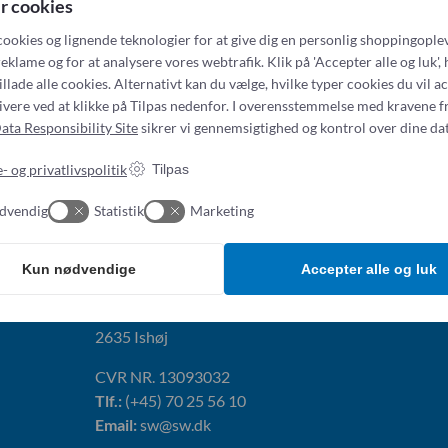
r cookies
cookies og lignende teknologier for at give dig en personlig shoppingoplev
eklame og for at analysere vores webtrafik. Klik på 'Accepter alle og luk', 
illade alle cookies. Alternativt kan du vælge, hvilke typer cookies du vil a
tivere ved at klikke på Tilpas nedenfor. I overensstemmelse med kravene f
ata Responsibility Site
sikrer vi gennemsigtighed og kontrol over dine dat
- og privatlivspolitik
Tilpas
dvendig
Statistik
Marketing
Addresse:
Kun nødvendige
Accepter alle og luk
Simonsen & Weel
Vejleåvej 66
2635 Ishøj
CVR NR. 13093032
Tlf.:
(+45) 70 25 56 10
Email:
sw@sw.dk